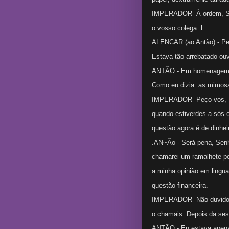
IMPERADOR- À ordem, Sr. 
o vosso colega. l
ALENCAR (ao Antão) - Per
Estava tão arrebatado ouv
ANTÃO - Em homenagem à 
Como eu dizia: as mimosa
IMPERADOR- Peço-vos, Sr.
quando estiverdes a sós 
questão agora é de dinhe
.AN~Ão - Será pena, Senh
chamarei um ramalhete po
a minha opinião em lingu
questão financeira.
IMPERADOR- Não duvido; 
o chamais. Depois da sess
ANTÃO - Eu estava apena