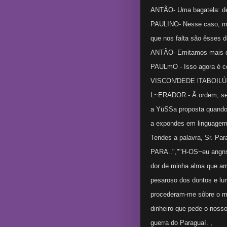
ANTÃO- Uma bagatela: de
PAULINO- Nesse caso, me
que nos falta são êsses d
ANTÃO- Emitamos mais d
PAULmO - Isso agora é co
VISCON'DEDE lTABOILÚ- 
L~ERADOR - Ã ordem, senh
a YüSSa proposta quando 
a expondes em linguagem 
Tendes a palavra, Sr. Par
PARA..",""H-OS~eu angns
dor de minha alma que ar
pesaroso dos dontos e l
procederam-me sôbre o m
dinheiro que pede o noss
guerra do Paraguaí. ,