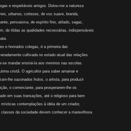
egas e respeitáveis amigos. Dotou-me a natureza
eis, urbanos, corteses, de voz suave, branda,
ante, persuasiva, de espírito fino, atilado, sagaz,
im, de tôdas as qualidades necessárias, indispensáveis
ata.
res e honrados colegas, é a primeira das
meradamente cultivada no estado atual das relações
ve-se mandar ensiná-Ia aos meninos nas escolas.
rina cristã. O agricultor para saber amainar e
zam-lhe sazonados frutos, o artista, para produzir
eição, o comerciante, para prosperarem-lhe os
nado em suas transações, até o religioso para bem
m místicas contemplações à idéia de um criador,
s classes da sociedade devem conhecer a maravilhosa