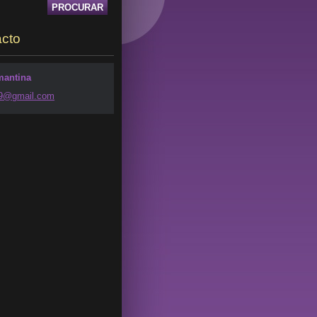
cto
mantina
49@g
mail.com