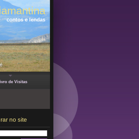
iamantina
contos e lendas
ivro de Visitas
rar no site