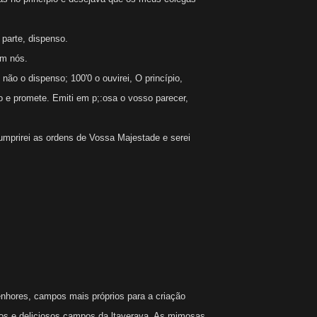
parte, dispenso.
m nós.
o o dispenso; 100'0 o ouvirei, O princípio,
o e promete. Emiti em p;:osa o vosso parecer,
Cumprirei as ordens de Vossa Majestade e serei
hores, campos mais próprios para a criação
os e deliciosos campos da ltaverava. As mimosas