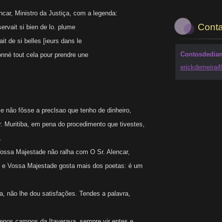
ncar, Ministro da Justiça, com a legenda:
Conta
ervait si bien de lo. plume
vait de si belles [ieurs dans le
Contosdedia
onné tout cela pour prendre une
erickdem
eira
 não fôsse a preclsao que tenho de dinheiro,
r. Muritiba, em pena do procedimento que tivestes,
.
sa Majestade não ralha com O Sr. Alencar,
ta, e Vossa Majestade gosta mais dos poetas: é um
, não lhe dou satisfações. Tendes a palavra,
nos campos da Itaverava, sempre vir entes e