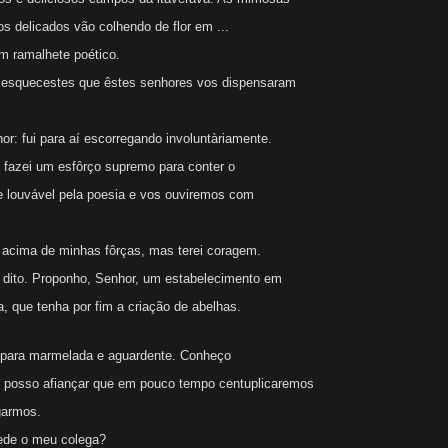
 delicados vão colhendo de flor em ...
 ramalhete poético.
esquecestes que êstes senhores vos dispensaram
r: fui para aí escorregando involuntàriamente.
azei um esfôrço supremo para conter o
 e louvável pela poesia e vos ouviremos com
 acima de minhas fôrças, mas terei coragem.
 dito. Proponho, Senhor, um estabelecimento em
a, que tenha por fim a criação de abelhas.
l para marmelada e aguardente. Conheço
 posso afiançar que em pouco tempo centuplicaremos
garmos.
ede o meu colega?