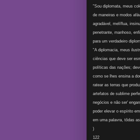
"Sou diplomata, meus col
de maneiras e modos afáv
agradável, melíflua, insinu
penetrante, manhoso, enf
para um verdadeiro diplom
"A diplomacia, meus ilust
ciências que deve ser es
políticas das nações; de
como se lhes ensina a dout
ratear as terras que produ
artefatos de sublime perf
negócios e não ser' enga
poder elevar o espírito e
em uma palavra, tôdas a
)
122