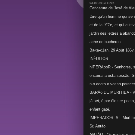
03-09-2013 11:05
Caricatura de José de Ale
Dire qu'un homme qui se s
et de la lY?'e, et qui culti
jardin des lettres a aband
ache de bucheron.
Ba-ta-c1an, 29 Aoüt 186v.
INÉDITOS
hIPERAooR - Senhores, se
encerraria esta sessão. S
n-o adoto o vosso parecer
BARÃo DE MURITIBA - Vos
já sei, é por êle ser poe
enfant gaté.
IMPERADOR- SI'. Murítiba
Sr. Antão.
ANTÃO - Os vastos e ame