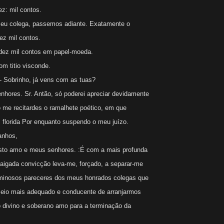
z: mil contos.
u colega, passemos adiante. Exatamente o
ez mil contos.
ez mil contos em papel-moeda.
m titio visconde.
Sobrinho, já vens com as tuas?
ores. Sr. Antão, só poderei apreciar devidamente
me recitardes o ramalhete poético, em que
florida Por enquanto suspendo o meu juízo.
anhos,
to amo e meus senhores. :É com a mais profunda
raigada convicção leva-me, forçado, a separar-me
uminosos pareceres dos meus honrados colegas que
eio mais adequado e conducente de arranjarmos
o divino e soberano amo para a terminação da