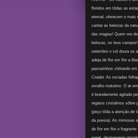
floridos em tôdas as est
eternal, oferecem o mais
cantar as belezas da natu
das magias! Quem me dera
belezas, os teus campos
setembro o sol doura os a
adeja de flor em flor a lib
passarinhos chilrando em
Criador. As rociadas fol
orvalho matutino. O ar e
é brandamente agitado pe
regatos cristalinos sôbre
(peço tôda a atenção de 
da poesia). As mimosas a
de flor em flor o fragrant
papel, dextramenie atirada 