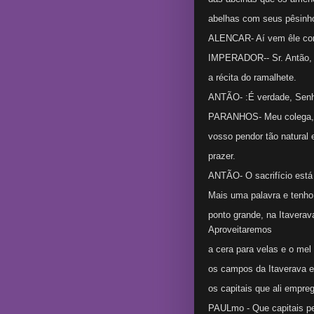
abelhas com seus pêsinhos
ALENCAR- Aí vem êle com
IMPERADOR-- Sr. Antão, 
a récita do ramalhete.
ANTÃO- :É verdade, Senho
PARANHOS- Meu colega, f
vosso pendor tão natural
prazer.
ANTÃO- O sacrifício está
Mais uma palavra e tenho
ponto grande, na Itaverav
Aproveitaremos
a cera para velas e o me
os campos da Itaverava e
os capitais que ali empre
PAULmo - Que capitais p