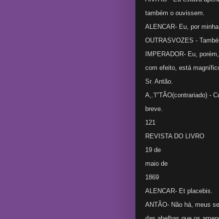
também o ouvissem.
ALENCAR- Eu, por minha 
OUTRASVOZES - També
IMPERADOR- Eu, porém, nã
com efeito, está magnífic
Sr. Antão.
A,.'I"TÃO(contrariado) - 
breve.
121
REVISTA DO LIVRO
19 de
maio de
1869
ALENCAR- Et placebis.
ANTÃO- Não há, meus sen
das abelhas que os amen