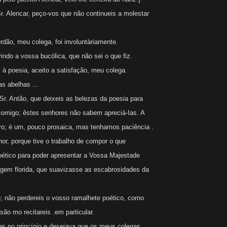
Alencar, peço-vos que não continueis a molestar
dão, meu colega, foi involuntàriamente.
indo a vossa bucólica, que não sei o que fiz.
poesia, aceito a satisfação, meu colega.
s abelhas ...
 Antão, que deixeis as belezas da poesia para
comigo; êstes senhores não sabem apreciá-Ias. A
iro; é um, pouco prosaica, mas tenhamos paciência .
or, porque tive o trabalho de compor o que
ético para poder apresentar a Vossa Majestade
agem florida, que suavizasse as escabrosidades da
não perdereis o vosso ramalhete poético, como
ão mo recitareis .em particular.
s no princípio e desejava que os meus colegas