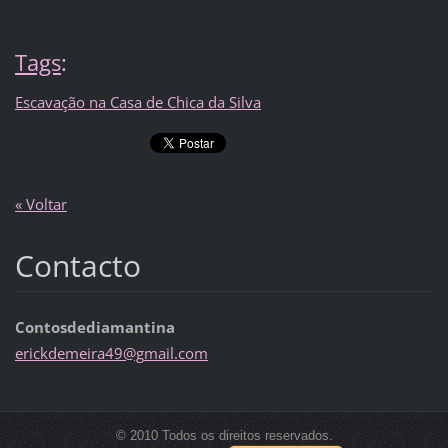
Tags
:
Escavação na Casa de Chica da Silva
« Voltar
Contacto
Contosdediamantina
erickdem
eira49@g
mail.com
© 2010 Todos os direitos reservados.