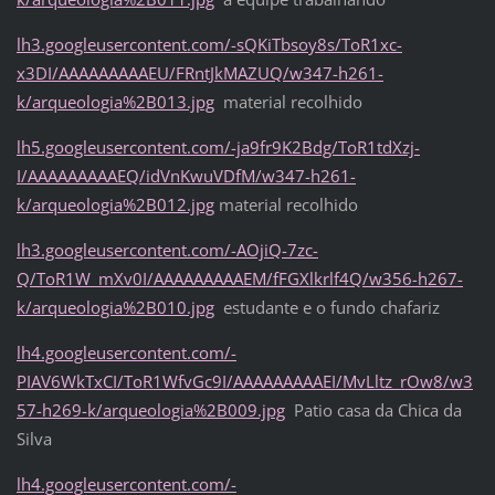
lh3.googleusercontent.com/-sQKiTbsoy8s/ToR1xc-
x3DI/AAAAAAAAAEU/FRntJkMAZUQ/w347-h261-
k/arqueologia%2B013.jpg
material recolhido
lh5.googleusercontent.com/-ja9fr9K2Bdg/ToR1tdXzj-
I/AAAAAAAAAEQ/idVnKwuVDfM/w347-h261-
k/arqueologia%2B012.jpg
material recolhido
lh3.googleusercontent.com/-AOjiQ-7zc-
Q/ToR1W_mXv0I/AAAAAAAAAEM/fFGXlkrlf4Q/w356-h267-
k/arqueologia%2B010.jpg
estudante e o fundo chafariz
lh4.googleusercontent.com/-
PIAV6WkTxCI/ToR1WfvGc9I/AAAAAAAAAEI/MvLltz_rOw8/w3
57-h269-k/arqueologia%2B009.jpg
Patio casa da Chica da
Silva
lh4.googleusercontent.com/-