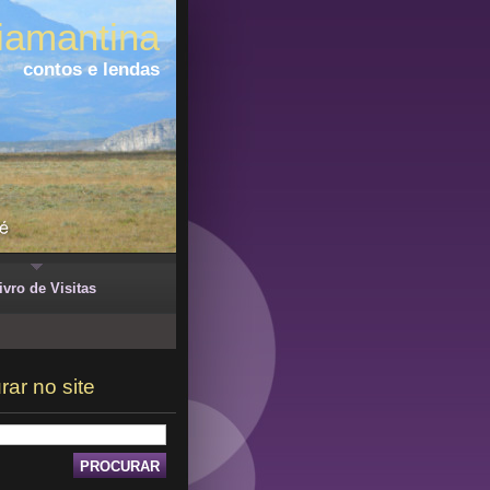
iamantina
contos e lendas
ivro de Visitas
rar no site