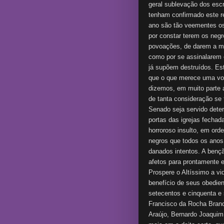
geral sublevação dos escr
tenham confirmado este re
ano são tão veementes os
por constar terem os neg
povoações, de darem a mor
como por se assinalarem
já supõem destruídos. Est
que o que merece uma voz
dizemos, em muito parte 
de tanta consideração se 
Senado seja servido dete
portas das igrejas fechada
horroroso insulto, em or
negros que todos os anos
danados intentos. A benç
afetos para prontamente 
Prospere o Altíssimo a vi
benefício de seus obedien
setecentos e cinquenta e
Francisco da Rocha Brand
Araújo, Bernardo Joaquim