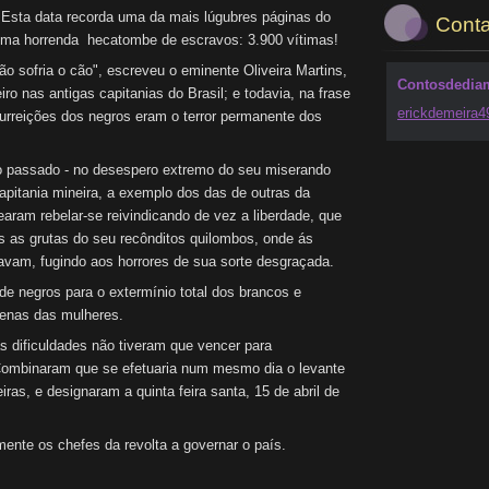
Esta data recorda uma da mais lúgubres páginas do
Conta
uma horrenda hecatombe de escravos: 3.900 vítimas!
 sofria o cão", escreveu o eminente Oliveira Martins,
Contosdedia
iro nas antigas capitanias do Brasil; e todavia, na frase
erickdem
eira
urreições dos negros eram o terror permanente dos
assado - no desespero extremo do seu miserando
apitania mineira, a exemplo dos das de outras da
aram rebelar-se reivindicando de vez a liberdade, que
s as grutas do seu recônditos quilombos, onde ás
avam, fugindo aos horrores de sua sorte desgraçada.
e negros para o extermínio total dos brancos e
enas das mulheres.
dificuldades não tiveram que vencer para
Combinaram que se efetuaria num mesmo dia o levante
ras, e designaram a quinta feira santa, 15 de abril de
e os chefes da revolta a governar o país.