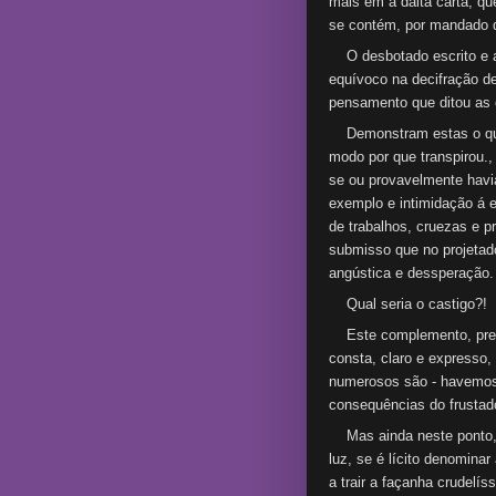
mais em a daita carta, qu
se contém, por mandado d
O desbotado escrito e a s
equívoco na decifração d
pensamento que ditou as c
Demonstram estas o que 
modo por que transpirou.,
se ou provavelmente havia
exemplo e intimidação á 
de trabalhos, cruezas e p
submisso que no projetado
angústica e dessperação.
Qual seria o castigo?!
Este complemento, presum
consta, claro e expresso,
numerosos são - havemos
consequências do frustad
Mas ainda neste ponto,
luz, se é lícito denomin
a trair a façanha crudelí