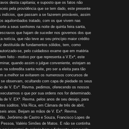
avos desta capitania; e suposto que os fatos não
ceio pela providência que se tem dado, este presente
 indícios, que passam a se fazerem prováveis, assim
ros aquilombados tratado, com os que vivem nas
te a seus senhores na noite de quinta feira santa,
 escravos que hajam de suceder nos governos dos que
a notícia, que não teve ao seu princípio maior crédito
 destituída de fundamentos sólidos, tem, como
autorizado-se, pelo cuidadoso exame que em matéria
tem feito - motivo por que representa a V.Exª, este
rminar, quando assim o julgue conveniente, estejam as
s na sobredita santa noite, pro ser a eleita para tão
dem a melhor se evitarem os numerosos concursos de
 se observam, ocultando com capa de piedade os seus
ão de V. Exª. Revma. pedimos, oferecendo os nossos
executarmos o que por sua ordens nos for determinado.
da de V. EXª. Revma. pelos anos de seu desejo, para
tes súditos. Vila Rica, em Câmara de três de abril,
 seis anos. Beijam as mãos de V. Exª. Revma.
ão, Jerônimo de Castro e Souza, Francisco Lopes de
 Pessoa, Valério Simões de Matos. E não se continha