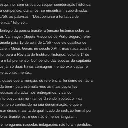
mesquinho, sem crítica ou sequer coordenação histórica,
a compêndio, dizíamos, se encontram, subordinadas
1756, as palavras : "Descobriu-se a tentativa de
venida!" Isto só...
ilégio da poesia brasileira (ensaio histórico sobre as
re Sr. Varnhagen (depois Visconde de Porto Seguro) refer-
nada para 15 de abril de 1756 - que ele qualifica de
ida em Minas Gerais no século XVIII; mas nada adianta
tor para a Revista do Instituro Histórico, volume 1º de
para o tal prentenso Compêndio das épocas da capitania
s já, só duas linhas consagrou - enão explicadas, e
le acontecimento...
uase que a menção, ou referência, foi como se não a
da bem - para estimular-nos ás mais pacientes
pesquisas aturadas nos entregamos, visando
nto obscuríssimo - íamos dizendo hipotético - da
cimento só conhecido na sua denominação, o que é
esar disso, mais tarde qualificado de sedição formal por
ores brasileiros, o que não é menos singular...
empregamos naquelas indagações não foram perdidos.