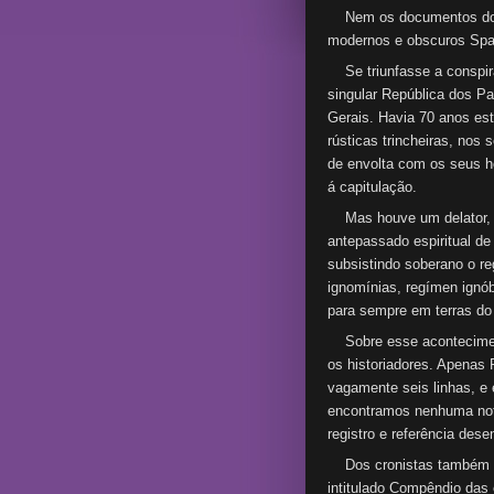
Nem os documentos do t
modernos e obscuros Spa
Se triunfasse a conspira
singular República dos P
Gerais. Havia 70 anos es
rústicas trincheiras, nos 
de envolta com os seus he
á capitulação.
Mas houve um delator, t
antepassado espiritual de 
subsistindo soberano o re
ignomínias, regímen ignób
para sempre em terras do 
Sobre esse acontecimento
os historiadores. Apenas 
vagamente seis linhas, e
encontramos nenhuma notí
registro e referência dese
Dos cronistas também na
intitulado Compêndio das 