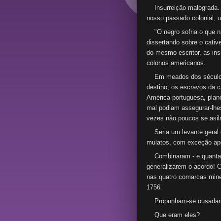
Insurreição malograda. 
nosso passado colonial, 
"O negro sofria o que não
dissertando sobre o cative
do mesmo escritor, as ins
colonos americanos.
Em meados dos século p
destino, os escravos da c
América portuguesa, plane
mal podiam assegurar-lhe
vezes não poucos se asil
Seria um levante geral d
mulatos, com exceção ap
Combinaram - e quantas 
generalizarem o acordo! 
nas quatro comarcas minei
1756.
Propunham-se ousadament
Que eram eles?