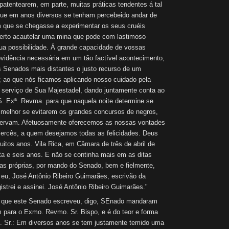
patentearem, em parte, muitas práticas tendentes á tal
 que em anos diversos se tenham percebeido andar de
 que se chegasse a experimentar os seus cruéis
certo acautelar uma mina que pode com lastimoso
a possibilidade. Á grande capacidade de vossas
vidência necessária em um tão factível acontecimento,
Senados mais distantes o justo recurso de um
 ao que nós ficamos aplicando nosso cuidado pela
e serviço de Sua Majestadel, dando juntamente conta ao
S. Exª. Revma. para que naquela noite determine se
r melhor se evitarem os grandes concursos de negros,
servam. Afetuosamente oferecemos as nossas vontades
ercês, a quem desejamos todas as felicidades. Deus
itos anos. Vila Rica, em Câmara de três de abril de
ta e seis anos. E não se continha mais em as ditas
 das próprias, por mando do Senado, bem e fielmente,
eu, José Antônio Ribeiro Guimarães, escrivão da
istrei e assinei. José Antônio Ribeiro Guimarães."
que este Senado escreveu, digo, SEnado mandaram
m para o Exmo. Revmo. Sr. Bispo, e é do teor e forma
 Sr.: Em diversos anos se tem justamente temido uma