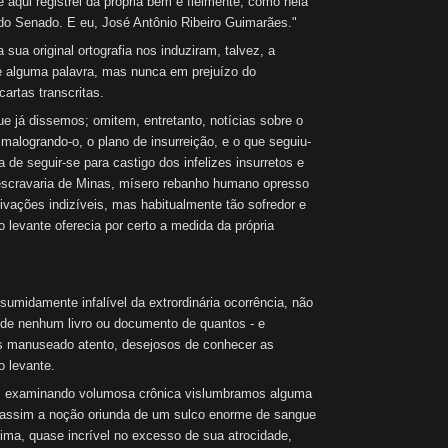
e aqui registrei da própria bem e fielmente, como nela
o Senado. E eu, José Antônio Ribeiro Guimarães."
ua original ortografia nos induziram, talvez, a
e alguma palavra, mas nunca em prejuízo do
artas transcritas.
já dissemos; omitem, entretanto, notícias sobre o
 malogrando-o, o plano de insurreição, e o que seguiu-
 de seguir-se para castigo dos infelizes insurretos e
escravaria de Minas, mísero rebanho humano opresso
rivações indizíveis, mas habitualmente tão sofredor e
 levante oferecia por certo a medida da própria
idamente infalível da extrordinária ocorrência, não
 de nenhum livro ou documento de quantos - e
 manuseado atento, desejosos de conhecer as
o levante.
 examinando volumosa crônica vislumbramos alguma
ar assim a noção oriunda de um sulco enorme de sangue
ssima, quase incrível no excesso de sua atrocidade,