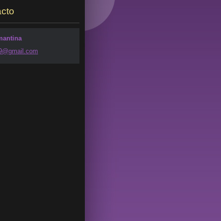
cto
mantina
49@g
mail.com