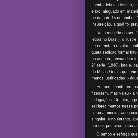
escrito deficientíssimo, 
e tão minguado em matéri
pa data de 15 de abril de 
insurreição, a qual foi pre
Na introdução do seu Flor
letras no Brasil), o ilust
se em nota á revolta combi
quata sedição formal hav
no assunto, enviando o lei
2ª série (1846), isto é, 
de Minas Gerais que, vimo
menos justificadas - áque
Em semelhante termos, q
fizessem. mas valeu - ain
indagações. De feito, a 
esclarecimentos nesse po
história mineira, aconte
singular; e no entanto, ap
um dos primeiros historiad
O tempo e esforço que 