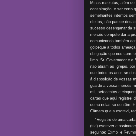
Minas resolutos, além de 
conspiração, e ser certo
semelhantes intentos sem
efeitos; não parece desa
sucesso desenganar da su
mercês compete dar a pro
comunicando também aos 
golpeque a todos ameaça;
obrigação que nos corre 
Ilmo. Sr. Governador e a 
não abram as Igrejas, po
que todos os anos se ob
á disposição de vossas m
guarde a vossa mercês mu
mil, setecentos e cinquen
cartas que aqui registrei
como nelas se contêm. E 
Câmara que a escrevi, reg
"Registro de uma carta 
(sic) escrever e assinara
seguinte: Exmo e Revmo.