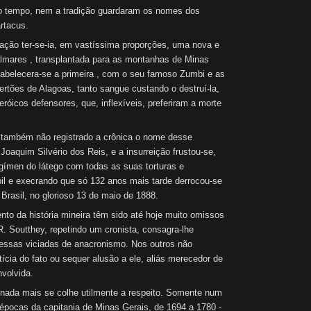
empo, nem a tradição guardaram os nomes dos
rtacus.
ção ter-se-ia, em vastíssima proporções, uma nova e
almares , transplantada para as montanhas de Minas
tabelecera-se a primeira , com o seu famoso Zumbi e as
sertões de Alagoas, tanto sangue custando o destruí-la,
róicos defensores, que, inflexíveis, preferiram a morte
ambém não registrado a crônica o nome desse
Joaquim Silvério dos Reis, e a insurreição frustou-se,
gímen do látego com todas as suas torturas e
il e execrando que só 132 anos mais tarde derrocou-se
Brasil, no glorioso 13 de maio de 1888.
 da história mineira têm sido até hoje muito omissos
R. Soutthey, repetindo um cronista, consagra-lhe
 essas viciadas de anacronismo. Nos outros não
cia do fato ou sequer alusão a ele, aliás merecedor de
nvolvida.
da mais se colhe utilmente a respeito. Somente num
épocas da capitania de Minas Gerais, de 1694 a 1780 -