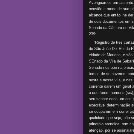
Averiguamos em assento o
ocasião e modo de sua pre
alcance que então lhe der
de dois documentos em seg
Senado da Câmara de Vila 
239:
"Registro de três carta
de São João Del Rei do R
cidade de Mariana, e são 
SEnado da Vila de Sabará
Senado nos põe na precis
temos de se haverem con
nesta e nessa vila, e nas 
corrente darem um geral 
o que forem homens (sic)
seu senhor cada um dos es
execrável determinação 
se ocuparem em correr ás
qualidade que seja, não s
princípio atendida, tem c
atenção, por se assinala