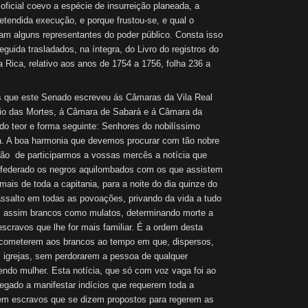
ficial coevo a espécie de insurreição planeada, a
tendida execução, e porque frustou-se, e qual o
am alguns representantes do poder público. Consta isso
uida trasladados, na íntegra, do Livro do registros do
Rica, relativo aos anos de 1754 a 1756, folha 236 a
s que este Senado escreveu ás Câmaras da Vila Real
io das Mortes, á Câmara de Sabará e á Câmara da
do teor e forma seguinte: Senhores do nobilíssimo
. A boa harmonia que devemos procurar com tão nobre
ão de participarmos a vossas mercês a notícia que
federado os negros aquilombados com os que assistem
mais de toda a capitania, para a noite do dia quinze do
assalto em todas as povoações, privando da vida a tudo
, assim brancos como mulatos, determinando morte a
cravos que lhe for mais familiar. É a ordem desta
acometerem aos brancos ao tempo em que, dispersos,
 igrejas, sem perdorarem a pessoa de qualquer
endo mulher. Esta notícia, que só com voz vaga foi ao
hegado a manifestar indícios que requerem toda a
rem escravos que se dizem propostos para regerem as