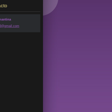
cto
mantina
49@g
mail.com