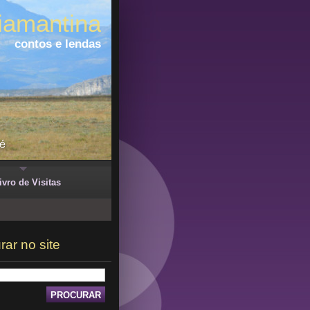
iamantina
contos e lendas
ivro de Visitas
rar no site