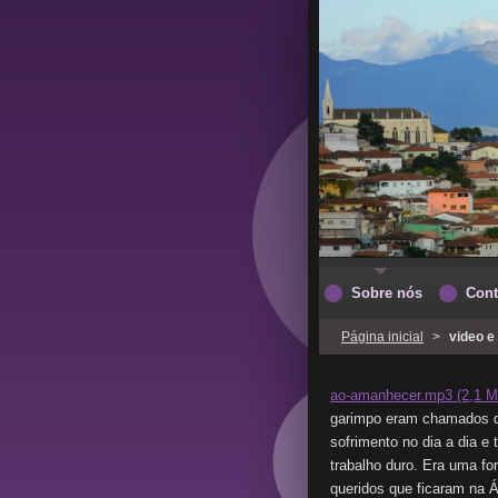
Sobre nós
Cont
Página inicial
>
video e
ao-amanhecer.mp3 (2,1 M
garimpo eram chamados de
sofrimento no dia a dia e
trabalho duro. Era uma fo
queridos que ficaram na Á