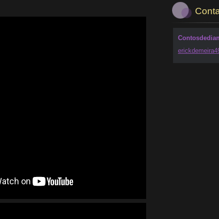
Conta
Contosdedia
erickdem
eira