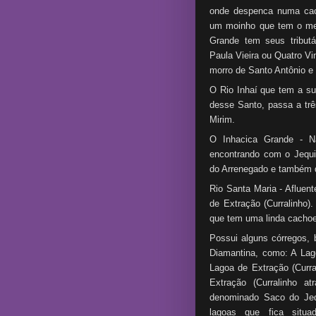
onde despenca numa cach
um moinho que tem o me
Grande tem seus tribut
Paula Vieira ou Quatro Vi
morro de Santo Antônio e 
O Rio Inhaí que tem a 
desse Santo, passa a trê
Mirim.
O Inhacica Grande - Na
encontrando com o Jequ
do Arrenegado e também 
Rio Santa Maria - Afluent
de Extração (Curralinho).
que tem uma linda cachoei
Possui alguns córregos, 
Diamantina, como: A Lag
Lagoa de Extração (Curr
Extração (Curralinho at
denominado Saco do Jeq
lagoas que fica situ