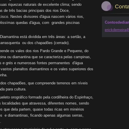
suas riquezas naturais de excelente clima; sendo
Conta
s de três bacias principais dos rios Doce,
isco. Nestes divisores d'água nascem vários rios,
Contosdedia
belissímas quedas d'água, com grandes piscinas
erickdem
eira
Diamantina está dividida em três áreas: a sertão, a
 carrasquenta ou dos chapadões (cerrado).
eende os vales dos rios Pardo Grande e Pequeno, do
lpina ou diamantina que se caracteriza pelas campinas,
as e grés e numerosas fontes permanentes d'água
 vastos planaltos diamantinos e os vales superiores dos
onha.
 dos chapadões, que compreende terrenos em níveis
da para cultura.
leto orográfico formado pela cordilheira do Espinhaço,
 localidades que atravessa, diferentes nomes, sendo
s que dela partem, quase todas ricas em minérios
os e diamantinas, ficando apenas algumas serras,
.