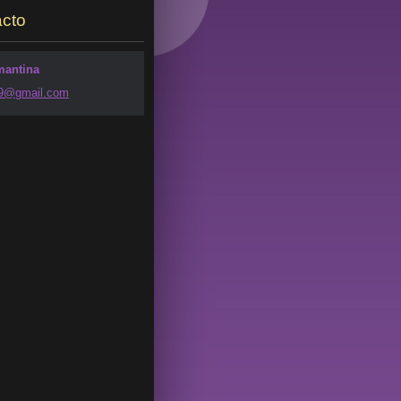
cto
mantina
49@g
mail.com