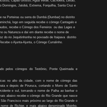
Tijucussu, Capão Grosso, Agua Verde, Cachoeira, Leitão,
o Domingos, Jatobá, Extrema, Forquilha, Santa Cruz e
ce na Porteiras ou serra do Dumbá (Dumbar) no distrito
minchá, logo em seguida recebe o córrego Cantagalo e
udos, recebe o Córrego dos Ferreiros ou das Lages e
ho ou Natureza e daí em diante recebe o nome de
foz do rio Jequitinhonha no povoado de Itaipava distrito
 Recebe o Ajunta-Ajunta, o Córrego Curralinho.
ado pelos córregos do Teotônio, Ponte Queimada e
icas no alto da cidade, com o nome de córrego das
rata e depois de Piruruca, cortando o Morro de Santo
Ocidente e sul, tomando o nome de Palha ao banhar o
ais abaixo recebe o córrego do Rio Grande que nasce
 São Francisco mais próximo ao largo do Rio Grande o
 nome de Richier, e mais abaixo denominado Moinho,