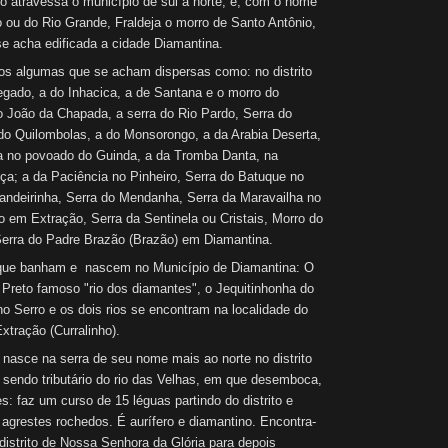
o atravessa o município de sul a norte, e, com o nome
 ou do Rio Grande, Fraldeja o morro de Santo Antônio,
se acha edificada a cidade Diamantina.
s algumas que se acham dispersas como: no distrito
negado, a do Inhacica, a de Santana e o morro do
o João da Chapada, a serra do Rio Pardo, Serra do
 do Quilombolas, a do Monsorongo, a da Arabia Deserta,
a no povoado do Guinda, a da Tromba Danta, na
ça; a da Paciência no Pinheiro, Serra do Batuque no
ndeirinha, Serra do Mendanha, Serra da Maravailha no
o em Extração, Serra da Sentinela ou Cristais, Morro do
erra do Padre Brazão (Brazão) em Diamantina.
 que banham e nascem no Município de Diamantina: O
Preto famoso "rio dos diamantes", o Jequitinhonha do
 Serro e os dois rios se encontram na localidade do
xtração (Curralinho).
nasce na serra de seu nome mais ao norte no distrito
sendo tributário do rio das Velhas, em que desemboca,
s: faz um curso de 15 léguas partindo do distrito e
agrestes rochedos. É aurífero e diamantino. Encontra-
distrito de Nossa Senhora da Glória para depois