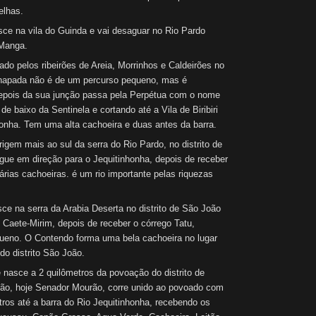
elhas.
ce na vila do Guinda e vai desaguar no Rio Pardo
 Manga.
ado pelos ribeirões de Areia, Morrinhos e Caldeirões no
Chapada não é de um percurso pequeno, mas é
 Depois da sua junção passa pela Perpétua com o nome
de baixo da Sentinela e cortando até a Vila de Biribiri
onha. Tem uma alta cachoeira e duas antes da barra.
rigem mais ao sul da serra do Rio Pardo, no distrito de
ue em direção para o Jequitinhonha, depois de receber
árias cachoeiras. é um rio importante pelas riquezas
e na serra da Arabia Deserta no distrito de São João
Caete-Mirim, depois de receber o córrego Tatu,
eno. O Contendo forma uma bela cachoeira no lugar
o distrito São João.
 nasce a 2 quilômetros da povoação do distrito de
ão, hoje Senador Mourão, corre unido ao povoado com
ros até a barra do Rio Jequitinhonha, recebendo os