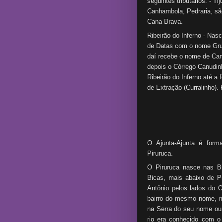
seguintes tributários: - 
Canhambola, Pedraria, sã
Cana Brava.
Ribeirão do Inferno - Nas
de Datas com o nome Gru
daí recebe o nome de Can
depois o Córrego Canudin
Ribeirão do Inferno até a 
de Extração (Curralinho).
O Ajunta-Ajunta é form
Piruruca.
O Piruruca nasce nas B
Bicas, mais abaixo de P
Antônio pelos lados do 
bairro do mesmo nome, m
na Serra do seu nome ou
rio era conhecido com o