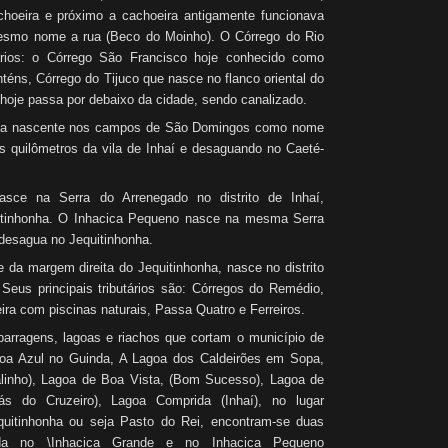
oeira e próximo a cachoeira antigamente funcionava
smo nome a rua (Beco do Moinho). O Córrego do Rio
ários: o Córrego São Francisco hoje conhecido como
nténs, Córrego do Tijuco que nasce no flanco oriental do
hoje passa por debaixo da cidade, sendo canalizado.
sua nascente nos campos de São Domingos como nome
s quilômetros da vila de Inhaí e desaguando no Caeté-
sce na Serra do Arrenegado no distrito de Inhaí,
itinhonha. O Inhacica Pequeno nasce na mesma Serra
desagua no Jequitinhonha.
e da margem direita do Jequitinhonha, nasce no distrito
 Seus principais tributários são: Córregos do Remédio,
ra com piscinas naturais, Passa Quatro e Ferreiros.
barragens, lagoas e riachos que cortam o município de
oa Azul no Guinda, A Lagoa dos Caldeirões em Sopa,
alinho), Lagoa de Boa Vista, (Bom Sucesso), Lagoa de
rás do Cruzeiro), Lagoa Comprida (Inhaí), no lugar
uitinhonha ou seja Pasto do Rei, encontram-se duas
ada no \Inhacica Grande e no Inhacica Pequeno