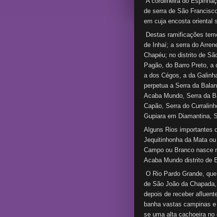
A cordilheira do Espinhaç
de serra de São Francisco
em cuja encosta oriental 
Destas ramificações temo
de Inhaí; a serra do Arre
Chapéu; no distrito de Sã
Pagão, do Barro Preto, a
a dos Cégos, a da Galinh
perpetua a Serra da Balan
Acaba Mundo, Serra da Ba
Capão, Serra do Curralinh
Gupiara em Diamantina, S
Alguns Rios importantes
Jequitinhonha da Mata ou 
Campo ou Branco nasce no
Acaba Mundo distrito de E
O Rio Pardo Grande, que 
de São João da Chapada, 
depois de receber afluente
banha vastas campinas e 
se uma alta cachoeira no 