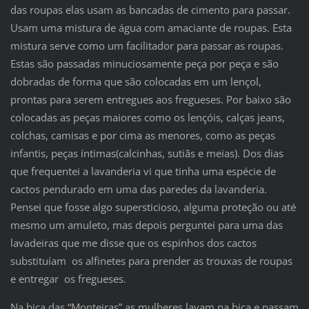
das roupas elas usam as bancadas de cimento para passar.
Usam uma mistura de água com amaciante de roupas. Esta
mistura serve como um facilitador para passar as roupas.
Estas são passadas minuciosamente peça por peça e são
dobradas de forma que são colocadas em um lençol,
prontas para serem entregues aos fregueses. Por baixo são
colocadas as peças maiores como os lençóis, calças jeans,
colchas, camisas e por cima as menores, como as peças
infantis, peças íntimas(calcinhas, sutiãs e meias). Dos dias
que frequentei a lavanderia vi que tinha uma espécie de
cactos pendurado em uma das paredes da lavanderia.
Pensei que fosse algo supersticioso, alguma proteção ou até
mesmo um amuleto, mas depois perguntei para uma das
lavadeiras que me disse que os espinhos dos cactos
substituíam os alfinetes para prender as trouxas de roupas
e entregar os fregueses.
Na bica das “Monteiras” as mulheres lavam na bica e passam