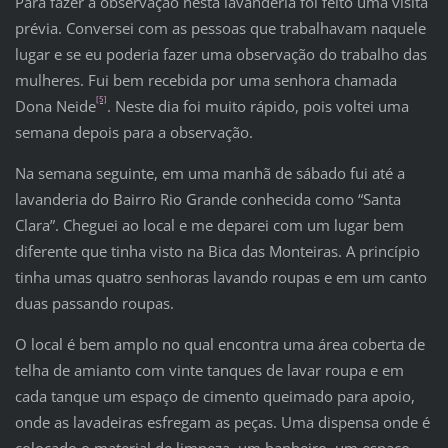
Para fazer a observação nesta lavanderia foi feito uma visita
prévia. Conversei com as pessoas que trabalhavam naquele
lugar e se eu poderia fazer uma observação do trabalho das
mulheres. Fui bem recebida por uma senhora chamada
[5]
Dona Neide
. Neste dia foi muito rápido, pois voltei uma
semana depois para a observação.
Na semana seguinte, em uma manhã de sábado fui até a
lavanderia do Bairro Rio Grande conhecida como “Santa
Clara”. Cheguei ao local e me deparei com um lugar bem
diferente que tinha visto na Bica das Monteiras. A princípio
tinha umas quatro senhoras lavando roupas e em um canto
duas passando roupas.
O local é bem amplo no qual encontra uma área coberta de
telha de amianto com vinte tanques de lavar roupa e em
cada tanque um espaço de cimento queimado para apoio,
onde as lavadeiras esfregam as peças. Uma dispensa onde é
colocado o material de limpeza, um banheiro, um espaço