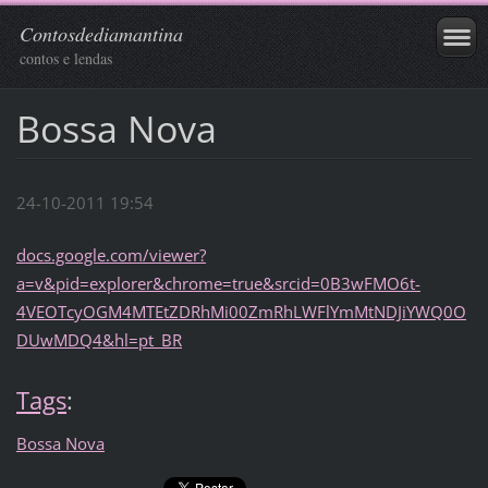
Contosdediamantina
contos e lendas
Bossa Nova
24-10-2011 19:54
docs.google.com/viewer?
a=v&pid=explorer&chrome=true&srcid=0B3wFMO6t-
4VEOTcyOGM4MTEtZDRhMi00ZmRhLWFlYmMtNDJiYWQ0O
DUwMDQ4&hl=pt_BR
Tags
:
Bossa Nova