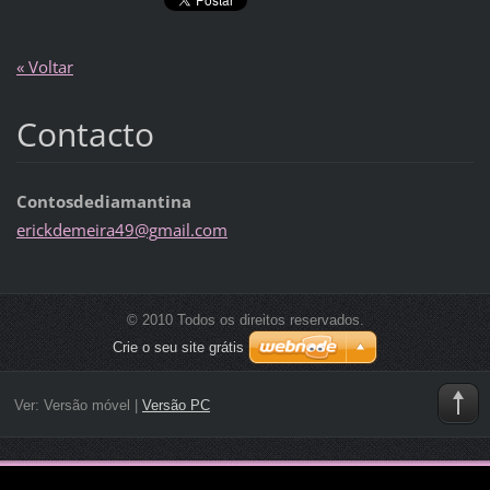
« Voltar
Contacto
Contosdediamantina
erickdem
eira49@g
mail.com
© 2010 Todos os direitos reservados.
Crie o seu site grátis
Ver:
Versão móvel
|
Versão PC