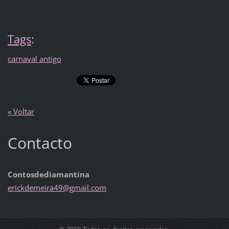
Tags
:
carnaval antigo
« Voltar
Contacto
Contosdediamantina
erickdem
eira49@g
mail.com