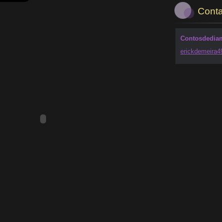
Conta
Contosdedia
erickdem
eira