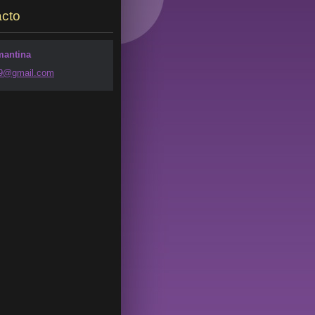
cto
mantina
49@g
mail.com