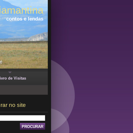
iamantina
contos e lendas
ivro de Visitas
rar no site