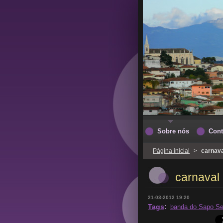
Sobre nós
Cont
Página inicial
>
carnava
carnaval
21-03-2012 19:20
Tags
:
banda do Sapo Sec