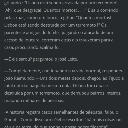
gritando : "Lisboa está sendo arrasada por um terremoto!
Ah! que desgraça! Quantos mortos! . . . " E saiu correndo
pelas ruas, como um louco, a gritar: "Quantos mortosI
Lisboa está sendo destruída por um terremoto l'' Os
parentes e amigos do Infeliz, julgando-o atacado de um
acesso de loucura, correram atrás e o trouxeram para a
casa, procurando acalmá-lo.
—E ele sarou? perguntou o José Leite.
—Completamente, continuando sua vida normal, respondeu
João Raimundo.—Uns dois meses depois, chegou ao Tijuco a
fatal noticia: naquela mesma data, Lisboa fora quase
destruída por um terremoto, que derrubou bairros inteiros,
matando milhares de pessoas.
-A história registra casos semelhantes de telepatia, falou o
Godoi—Como disse um célebre escritor: "há mais coisas no
céu e na terra, do que sonha a nossa pobre filosofia".