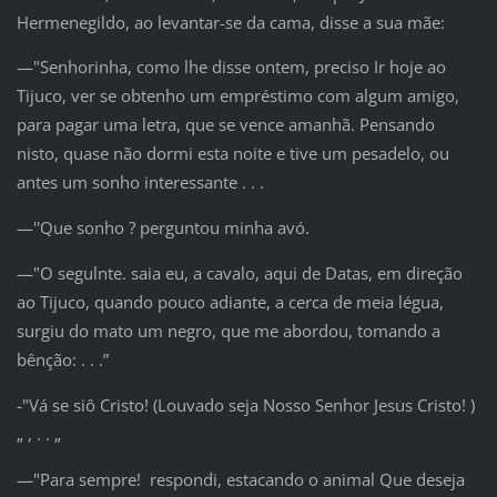
Hermenegildo, ao levantar-se da cama, disse a sua mãe:
—"Senhorinha, como lhe disse ontem, preciso Ir hoje ao
Tijuco, ver se obtenho um empréstimo com algum amigo,
para pagar uma letra, que se vence amanhã. Pensando
nisto, quase não dormi esta noite e tive um pesadelo, ou
antes um sonho interessante . . .
—''Que sonho ? perguntou minha avó.
—"O segulnte. saia eu, a cavalo, aqui de Datas, em direção
ao Tijuco, quando pouco adiante, a cerca de meia légua,
surgiu do mato um negro, que me abordou, tomando a
bênção: . . .”
-"Vá se siô Cristo! (Louvado seja Nosso Senhor Jesus Cristo! )
„ , . . „
—"Para sempre! respondi, estacando o animal Que deseja