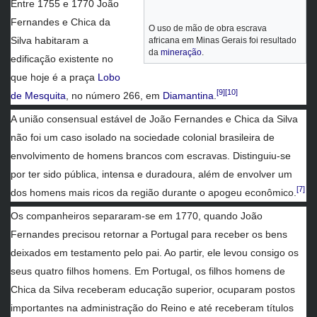
Entre 1755 e 1770 João
Fernandes e Chica da
O uso de mão de obra escrava
Silva habitaram a
africana em Minas Gerais foi resultado
da
mineração
.
edificação existente no
que hoje é a praça
Lobo
[9]
[10]
de Mesquita
, no número 266, em
Diamantina
.
A união consensual estável de João Fernandes e Chica da Silva
não foi um caso isolado na sociedade colonial brasileira de
envolvimento de homens brancos com escravas. Distinguiu-se
por ter sido pública, intensa e duradoura, além de envolver um
[7]
dos homens mais ricos da região durante o apogeu econômico.
Os companheiros separaram-se em 1770, quando João
Fernandes precisou retornar a Portugal para receber os bens
deixados em testamento pelo pai. Ao partir, ele levou consigo os
seus quatro filhos homens. Em Portugal, os filhos homens de
Chica da Silva receberam educação superior, ocuparam postos
importantes na administração do Reino e até receberam títulos