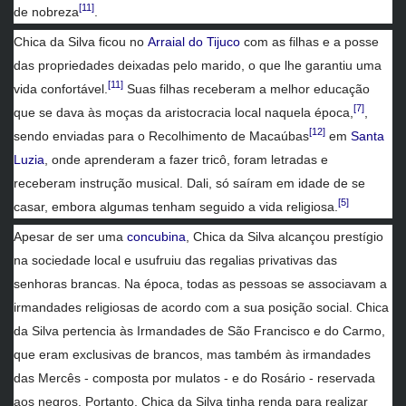
[11]
de nobreza
.
Chica da Silva ficou no
Arraial do Tijuco
com as filhas e a posse
das propriedades deixadas pelo marido, o que lhe garantiu uma
[11]
vida confortável.
Suas filhas receberam a melhor educação
[7]
que se dava às moças da aristocracia local naquela época,
,
[12]
sendo enviadas para o Recolhimento de Macaúbas
em
Santa
Luzia
, onde aprenderam a fazer tricô, foram letradas e
receberam instrução musical. Dali, só saíram em idade de se
[5]
casar, embora algumas tenham seguido a vida religiosa.
Apesar de ser uma
concubina
, Chica da Silva alcançou prestígio
na sociedade local e usufruiu das regalias privativas das
senhoras brancas. Na época, todas as pessoas se associavam a
irmandades religiosas de acordo com a sua posição social. Chica
da Silva pertencia às Irmandades de São Francisco e do Carmo,
que eram exclusivas de brancos, mas também às irmandades
das Mercês - composta por mulatos - e do Rosário - reservada
aos negros. Portanto, Chica da Silva tinha renda para realizar