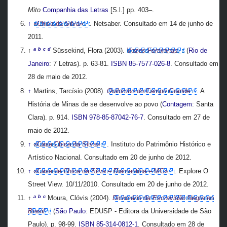
Mito
Companhia das Letras
[S.l.] pp. 403–.
↑
«Chica da Silva»
. Netsaber
. Consultado em 14 de junho de
2011
.
a
b
c
d
↑
Süssekind, Flora (2003).
Vozes Femininas
(
Rio de
Janeiro
: 7 Letras). p. 63-81.
ISBN
85-7577-026-8
. Consultado em
28 de maio de 2012
.
↑
Martins, Tarcísio (2008).
Quilombo do Campo Grande
. A
História de Minas de se desenvolve ao povo (
Contagem
: Santa
Clara). p. 914.
ISBN
978-85-87042-76-7
. Consultado em 27 de
maio de 2012
.
↑
«Casa Chica da Silva»
. Instituto do Patrimônio Histórico e
Artístico Nacional
. Consultado em 20 de junho de 2012
.
↑
«Casa de Chica da Silva – Diamantina – MG»
. Explore O
Street View. 10/11/2010
. Consultado em 20 de junho de 2012
.
a
b
c
↑
Moura, Clóvis (2004).
Dicionário da Escravidão Negra no
Brasil
(
São Paulo
: EDUSP - Editora da Universidade de São
Paulo). p. 98-99.
ISBN
85-314-0812-1
. Consultado em 28 de