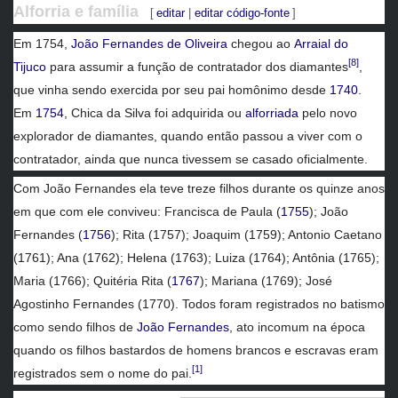
Alforria e família
[
editar
|
editar código-fonte
]
Em 1754,
João Fernandes de Oliveira
chegou ao
Arraial do
[8]
Tijuco
para assumir a função de contratador dos diamantes
,
que vinha sendo exercida por seu pai homônimo desde
1740
.
Em
1754
, Chica da Silva foi adquirida ou
alforriada
pelo novo
explorador de diamantes, quando então passou a viver com o
contratador, ainda que nunca tivessem se casado oficialmente.
Com João Fernandes ela teve treze filhos durante os quinze anos
em que com ele conviveu: Francisca de Paula (
1755
); João
Fernandes (
1756
); Rita (1757); Joaquim (1759); Antonio Caetano
(1761); Ana (1762); Helena (1763); Luiza (1764); Antônia (1765);
Maria (1766); Quitéria Rita (
1767
); Mariana (1769); José
Agostinho Fernandes (1770). Todos foram registrados no batismo
como sendo filhos de
João Fernandes
, ato incomum na época
quando os filhos bastardos de homens brancos e escravas eram
[1]
registrados sem o nome do pai.