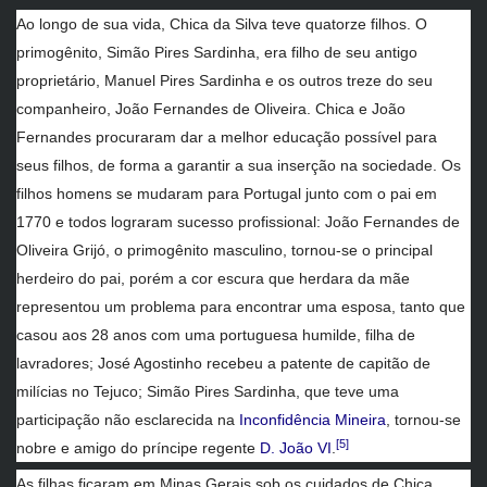
Ao longo de sua vida, Chica da Silva teve quatorze filhos. O
primogênito, Simão Pires Sardinha, era filho de seu antigo
proprietário, Manuel Pires Sardinha e os outros treze do seu
companheiro, João Fernandes de Oliveira. Chica e João
Fernandes procuraram dar a melhor educação possível para
seus filhos, de forma a garantir a sua inserção na sociedade. Os
filhos homens se mudaram para Portugal junto com o pai em
1770 e todos lograram sucesso profissional: João Fernandes de
Oliveira Grijó, o primogênito masculino, tornou-se o principal
herdeiro do pai, porém a cor escura que herdara da mãe
representou um problema para encontrar uma esposa, tanto que
casou aos 28 anos com uma portuguesa humilde, filha de
lavradores; José Agostinho recebeu a patente de capitão de
milícias no Tejuco; Simão Pires Sardinha, que teve uma
participação não esclarecida na
Inconfidência Mineira
, tornou-se
[5]
nobre e amigo do príncipe regente
D. João VI
.
As filhas ficaram em Minas Gerais sob os cuidados de Chica,