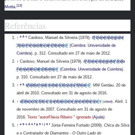
[13]
Motta
.
Referências
a
b
c
↑
Cardoso, Manuel da Silveira (1979).
O Desembargador
João Fernandes de Oliveira
(
Coimbra
:
Universidade de
Coimbra
). p. 312
. Consultado em 27 de maio de 2012
.
↑
Cardoso, Manuel da Silveira (1979).
O Desembargador João
Fernandes de Oliveira
(
Coimbra
:
Universidade de Coimbra
).
p. 310
. Consultado em 27 de maio de 2012
.
a
b
↑
«Saiba mais sobre Chica da Silva»
. MM Gerdau. 20 de
abril de 2010
. Consultado em 31 de agosto de 2016
.
↑
«Chica da Silva: Senhora sem procedência»
. Abril. 1
(s
html
)
de novembro de 2007
. Consultado em 31 de agosto de
2016
.
Texto "autorFlávia Ribeiro " ignorado (
Ajuda
)
a
b
c
d
e
f
g
h
i
j
k
l
↑
Júnia Ferreira Furtado (2009).
Chica da Silva
e o Contratador de Diamantes - O Outro Lado do