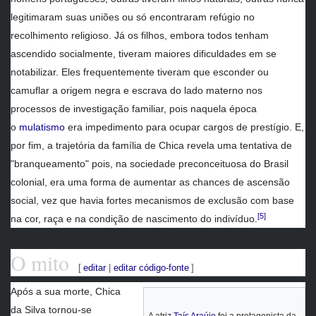
legitimaram suas uniões ou só encontraram refúgio no
recolhimento religioso. Já os filhos, embora todos tenham
ascendido socialmente, tiveram maiores dificuldades em se
notabilizar. Eles frequentemente tiveram que esconder ou
camuflar a origem negra e escrava do lado materno nos
processos de investigação familiar, pois naquela época
o
mulatismo
era impedimento para ocupar cargos de prestígio. E,
por fim, a trajetória da família de Chica revela uma tentativa de
"branqueamento" pois, na sociedade preconceituosa do Brasil
colonial, era uma forma de aumentar as chances de ascensão
social, vez que havia fortes mecanismos de exclusão com base
[5]
na cor, raça e na condição de nascimento do indivíduo.
O mito
[
editar
|
editar código-fonte
]
Após a sua morte, Chica
da Silva tornou-se
A atriz
Taís Araújo
foi a protagonista da