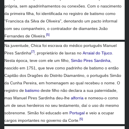
própria, sem apadrinhamentos ou conexões. Com o nascimento
da primeira filha, foi identificada no registro de batismo como
"Francisca da Silva de Oliveira", denotando um pacto informal
com seu companheiro, o contratador de diamantes João
[5]
Fernandes de Oliveira.
Na juventude, Chica foi escrava do médico português Manuel
[7]
Pires Sardinha
, proprietário de lavras no
Arraial do Tijuco
.
Nesta época, teve com ele um filho,
Simão Pires Sardinha
,
nascido em 1751, que teve como padrinho de batismo o então
Capitão dos Dragões do Distrito Diamantino, o português Simão
da Cunha Pereira, em homenagem ao qual recebeu o nome. O
registro de
batismo
deste filho não declara a sua paternidade,
mas Manuel Pires Sardinha deu-lhe
alforria
e nomeou-o como
um de seus herdeiros no seu testamento, daí o uso do mesmo
sobrenome. Simão foi educado em
Portugal
e veio a ocupar
[5]
cargos importantes no governo da Corte.