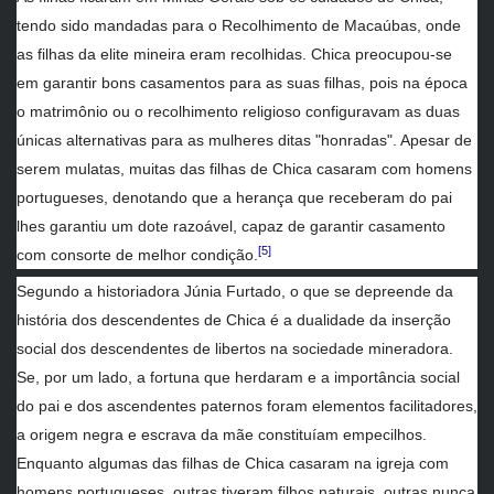
tendo sido mandadas para o Recolhimento de Macaúbas, onde
as filhas da elite mineira eram recolhidas. Chica preocupou-se
em garantir bons casamentos para as suas filhas, pois na época
o matrimônio ou o recolhimento religioso configuravam as duas
únicas alternativas para as mulheres ditas "honradas". Apesar de
serem mulatas, muitas das filhas de Chica casaram com homens
portugueses, denotando que a herança que receberam do pai
lhes garantiu um dote razoável, capaz de garantir casamento
[5]
com consorte de melhor condição.
Segundo a historiadora Júnia Furtado, o que se depreende da
história dos descendentes de Chica é a dualidade da inserção
social dos descendentes de libertos na sociedade mineradora.
Se, por um lado, a fortuna que herdaram e a importância social
do pai e dos ascendentes paternos foram elementos facilitadores,
a origem negra e escrava da mãe constituíam empecilhos.
Enquanto algumas das filhas de Chica casaram na igreja com
homens portugueses, outras tiveram filhos naturais, outras nunca