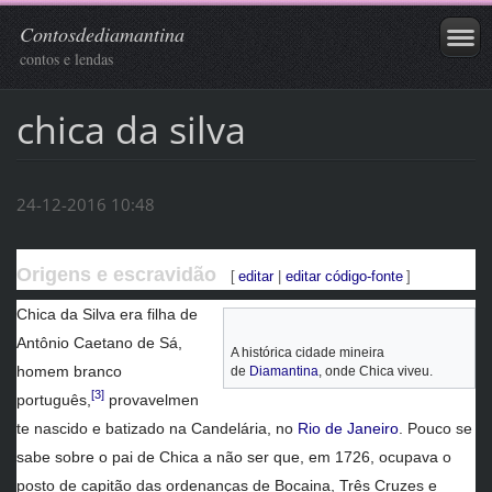
Contosdediamantina
contos e lendas
chica da silva
24-12-2016 10:48
Origens e escravidão
[
editar
|
editar código-fonte
]
Chica da Silva era filha de
Antônio Caetano de Sá,
A histórica cidade mineira
homem branco
de
Diamantina
, onde Chica viveu.
[3]
português,
provavelmen
te nascido e batizado na Candelária, no
Rio de Janeiro
. Pouco se
sabe sobre o pai de Chica a não ser que, em 1726, ocupava o
posto de capitão das ordenanças de Bocaina, Três Cruzes e