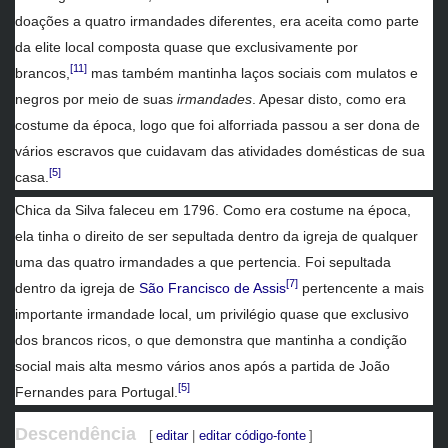
doações a quatro irmandades diferentes, era aceita como parte
da elite local composta quase que exclusivamente por
[11]
brancos,
mas também mantinha laços sociais com mulatos e
negros por meio de suas
irmandades
. Apesar disto, como era
costume da época, logo que foi alforriada passou a ser dona de
vários escravos que cuidavam das atividades domésticas de sua
[5]
casa.
Chica da Silva faleceu em 1796. Como era costume na época,
ela tinha o direito de ser sepultada dentro da igreja de qualquer
uma das quatro irmandades a que pertencia. Foi sepultada
[7]
dentro da igreja de
São Francisco de Assis
pertencente a mais
importante irmandade local, um privilégio quase que exclusivo
dos brancos ricos, o que demonstra que mantinha a condição
social mais alta mesmo vários anos após a partida de João
[5]
Fernandes para Portugal.
Descendência
[
editar
|
editar código-fonte
]