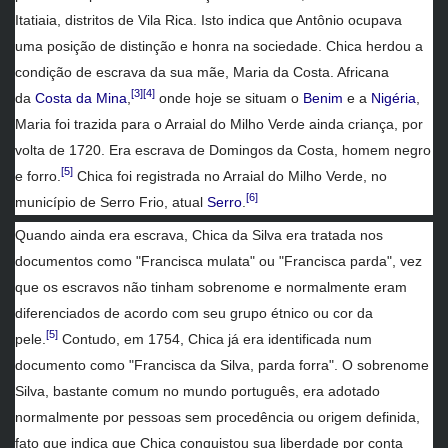
Itatiaia, distritos de Vila Rica. Isto indica que Antônio ocupava
uma posição de distinção e honra na sociedade. Chica herdou a
condição de escrava da sua mãe, Maria da Costa. Africana
[3]
[4]
da
Costa da Mina
,
onde hoje se situam o
Benim
e a
Nigéria
,
Maria foi trazida para o Arraial do Milho Verde ainda criança, por
volta de 1720. Era escrava de Domingos da Costa, homem negro
[5]
e forro.
Chica foi registrada no Arraial do Milho Verde, no
[6]
município de Serro Frio, atual
Serro
.
Quando ainda era escrava, Chica da Silva era tratada nos
documentos como "Francisca mulata" ou "Francisca parda", vez
que os escravos não tinham sobrenome e normalmente eram
diferenciados de acordo com seu grupo étnico ou cor da
[5]
pele.
Contudo, em 1754, Chica já era identificada num
documento como "Francisca da Silva, parda forra". O sobrenome
Silva, bastante comum no mundo português, era adotado
normalmente por pessoas sem procedência ou origem definida,
fato que indica que Chica conquistou sua liberdade por conta