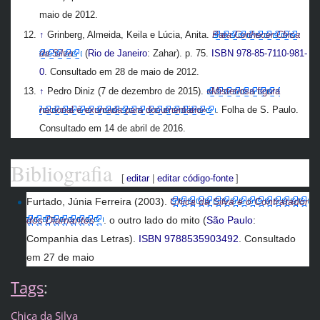
maio de 2012
.
↑
Grinberg, Almeida, Keila e Lúcia, Anita.
Para Conhecer Chica
da Silva
(
Rio de Janeiro
: Zahar). p. 75.
ISBN
978-85-7110-981-
0
. Consultado em 28 de maio de 2012
.
↑
Pedro Diniz (7 de dezembro de 2015).
«Misteriosa figura
nacional é exumada para documentário»
. Folha de S. Paulo
.
Consultado em 14 de abril de 2016
.
Bibliografia
[
editar
|
editar código-fonte
]
Furtado, Júnia Ferreira (2003).
Chica da Silva e o Contratador
dos Diamantes
. o outro lado do mito (
São Paulo
:
Companhia das Letras).
ISBN
9788535903492
. Consultado
em 27 de maio
Tags
:
Chica da Silva