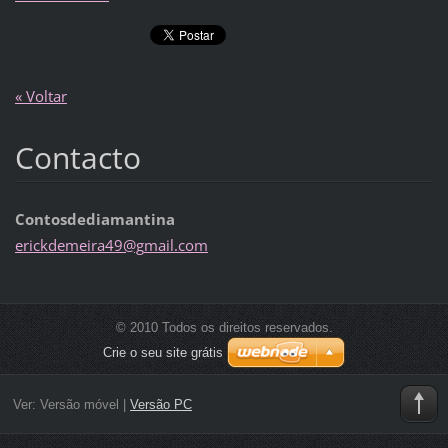
« Voltar
Contacto
Contosdediamantina
erickdem
eira49@g
mail.com
© 2010 Todos os direitos reservados.
Crie o seu site grátis
Ver:
Versão móvel
|
Versão PC