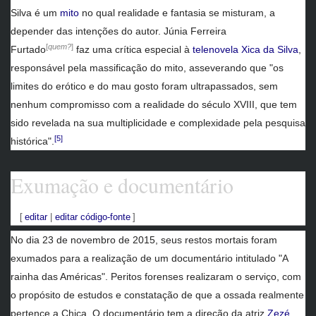
Silva é um
mito
no qual realidade e fantasia se misturam, a
depender das intenções do autor. Júnia Ferreira
[
quem?
]
Furtado
faz uma crítica especial à
telenovela
Xica da Silva
,
responsável pela massificação do mito, asseverando que "os
limites do erótico e do mau gosto foram ultrapassados, sem
nenhum compromisso com a realidade do século XVIII, que tem
sido revelada na sua multiplicidade e complexidade pela pesquisa
[5]
histórica".
Exumação e documentário
[
editar
|
editar código-fonte
]
No dia 23 de novembro de 2015, seus restos mortais foram
exumados para a realização de um documentário intitulado "A
rainha das Américas". Peritos forenses realizaram o serviço, com
o propósito de estudos e constatação de que a ossada realmente
pertence a Chica. O documentário tem a direção da atriz
Zezé