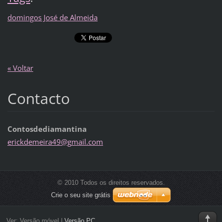
domingos José de Almeida
« Voltar
Contacto
Contosdediamantina
erickdem
eira49@g
mail.com
© 2010 Todos os direitos reservados.
Crie o seu site grátis
Ver:
Versão móvel
|
Versão PC