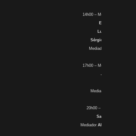
14h00 – Mesa: História para m
Eduardo Bueno
Lucas Figueiredo
Sérgio Bandeira de Mel
Mediador
Oldimar Cardo
17h00 – Mesa: Chica, a verda
Junia Furtado
Ana Miranda
Mediador
Carla Anastasi
20h00 – Mesa: Ouvir a Histó
Santuza Cambraia
Mediador
Alexandre Mendes 