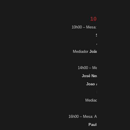
10 de outubro
10h00 – Mesa: Projeções para u
Silvio Tendler
Arthur Fontes
Mediador
João Paulo Cunha
(a c
14h00 – Mesa: Comer, Rezar,
José Newton Coelho Mene
Joao Azevedo Fernande
Leila Algranti
Mediador
Renato Venânc
16h00 – Mesa: A Biografia e os seu
Paulo César de Araújo