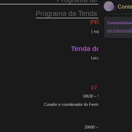
Conta
Programa da Tenda dos Histor
PROGRAMA
Contosdedia
erickdem
eira
[ sujeito a alterações ]
Tenda dos Histori
Local: Praça Dr. Prado
07 de outubro
19h30 – Solenidade de Aber
Curador e coordenador do Festival;
Galeno Amori
Nacional)
20h00 – Conferência Inaugu