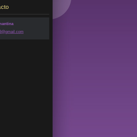
cto
iadores
mantina
49@g
mail.com
adores
tura
m
(presidente da Biblioteca
ral