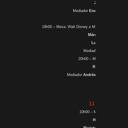
Jorge Ferreira
Mediador
Eneida M. Souza
(a co
18h00 – Mesa: Walt Disney e Monteiro Lobato: o s
Márcia Regina Ciscati
Luciana Sandroni
Mediador
Carmem Azeve
20h00 – Mesa: Construir a His
Ronaldo Vainfas
Mediador
Andréa Lisly Gonçalves
(
11 de outubro
10h00 – Mesa: Tempos somb
Heloisa Starling
Marieta de Moraes Ferrei