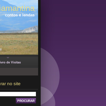
iamantina
contos e lendas
ivro de Visitas
rar no site