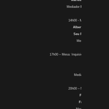
Mediador
Rodrigo Patto Sá 
14h00 - Mesa: Vizungo e Áf
Alberto da Costa e Silv
Seu Pedro da Chapada
Mediador
Nei Lopes
17h00 – Mesa: Inquisição, pecadores e os
Luis Mott
Caio Boschi
Mediador
Rodrigo Elias
20h00 – Mesa: Sons e sent
Fernando Brant
Franklin Martins
Mediador
Bruno Leal