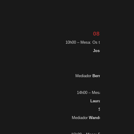
Bóris Fausto
08 de outubro
10h00 – Mesa: Os trópicos entre a ciên
José Augusto Pádua
Regina Horta
Ildeu Moreira
Mediador
Bernardo Jefferson de 
14h00 – Mesa: Cláudio Manuel d
Laura de Mello e Souza
Sérgio Alcides
Mediador
Wander Melo Miranda
(a