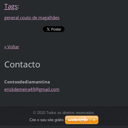
Tags
:
general couto de magalhães
« Voltar
Contacto
Contosdediamantina
erickdem
eira49@g
mail.com
© 2010 Todos os direitos reservados.
Crie o seu site grátis