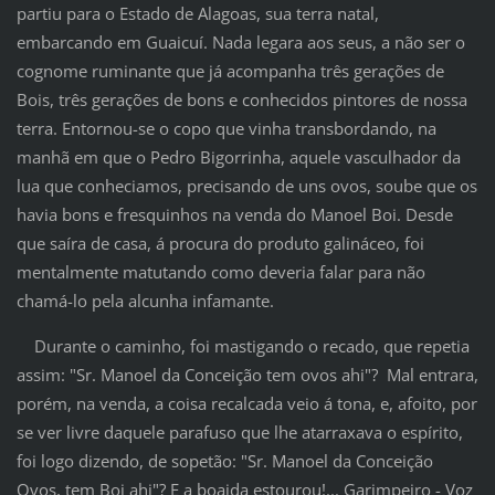
partiu para o Estado de Alagoas, sua terra natal,
embarcando em Guaicuí. Nada legara aos seus, a não ser o
cognome ruminante que já acompanha três gerações de
Bois, três gerações de bons e conhecidos pintores de nossa
terra. Entornou-se o copo que vinha transbordando, na
manhã em que o Pedro Bigorrinha, aquele vasculhador da
lua que conheciamos, precisando de uns ovos, soube que os
havia bons e fresquinhos na venda do Manoel Boi. Desde
que saíra de casa, á procura do produto galináceo, foi
mentalmente matutando como deveria falar para não
chamá-lo pela alcunha infamante.
Durante o caminho, foi mastigando o recado, que repetia
assim: "Sr. Manoel da Conceição tem ovos ahi"? Mal entrara,
porém, na venda, a coisa recalcada veio á tona, e, afoito, por
se ver livre daquele parafuso que lhe atarraxava o espírito,
foi logo dizendo, de sopetão: "Sr. Manoel da Conceição
Ovos, tem Boi ahi"? E a boaida estourou!... Garimpeiro - Voz