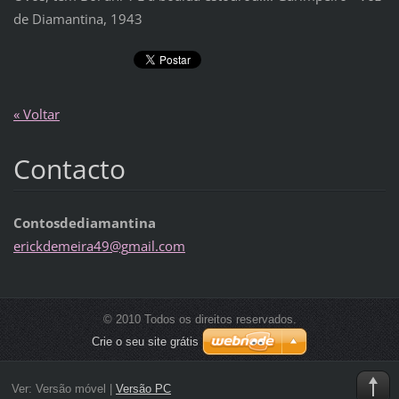
de Diamantina, 1943
« Voltar
Contacto
Contosdediamantina
erickdem
eira49@g
mail.com
© 2010 Todos os direitos reservados.
Crie o seu site grátis
Ver:
Versão móvel
|
Versão PC