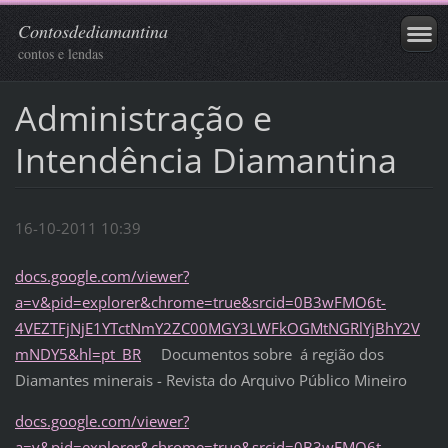
Contosdediamantina
contos e lendas
Administração e
Intendência Diamantina
16-10-2011 10:39
docs.google.com/viewer?
a=v&pid=explorer&chrome=true&srcid=0B3wFMO6t-
4VEZTFjNjE1YTctNmY2ZC00MGY3LWFkOGMtNGRlYjBhY2V
mNDY5&hl=pt_BR
Documentos sobre á região dos
Diamantes minerais - Revista do Arquivo Público Mineiro
docs.google.com/viewer?
a=v&pid=explorer&chrome=true&srcid=0B3wFMO6t-