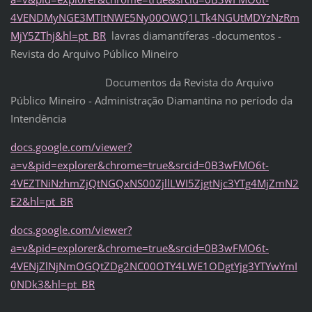
4VENDMyNGE3MTItNWE5Ny00OWQ1LTk4NGUtMDYzNzRm
MjY5ZThj&hl=pt_BR
lavras diamantíferas -documentos -
Revista do Arquivo Público Mineiro
Documentos da Revista do Arquivo
Público Mineiro - Administração Diamantina no período da
Intendência
docs.google.com/viewer?
a=v&pid=explorer&chrome=true&srcid=0B3wFMO6t-
4VEZTNiNzhmZjQtNGQxNS00ZjllLWI5ZjgtNjc3YTg4MjZmN2
E2&hl=pt_BR
docs.google.com/viewer?
a=v&pid=explorer&chrome=true&srcid=0B3wFMO6t-
4VENjZlNjNmOGQtZDg2NC00OTY4LWE1ODgtYjg3YTYwYmI
0NDk3&hl=pt_BR