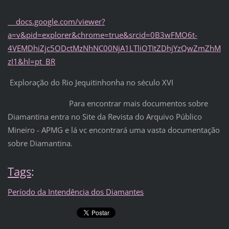
docs.google.com/viewer?
a=v&pid=explorer&chrome=true&srcid=0B3wFMO6t-
4VEMDhiZjc5ODctMzNhNC00NjA1LTliOTItZDhjYzQwZmZhM
zI1&hl=pt_BR
Exploração do Rio Jequitinhonha no século XVI
Para encontrar mais documentos sobre
Diamantina entra no Site da Revista do Arquivo Público
Mineiro - APMG e lá vc encontrará uma vasta documentação
sobre Diamantina.
Tags
:
Período da Intendência dos Diamantes