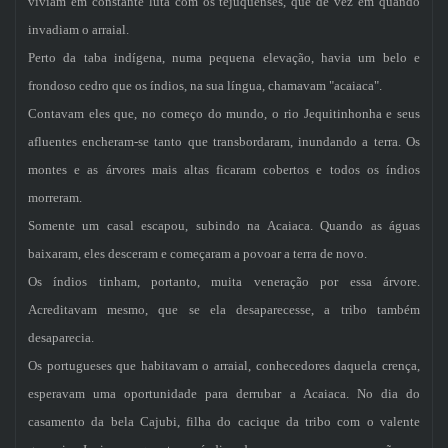
viviam em constante luta com os tejuquenses, que de vez em quando
invadiam o arraial.
Perto da taba indígena, numa pequena elevação, havia um belo e
frondoso cedro que os índios, na sua língua, chamavam "acaiaca".
Contavam eles que, no começo do mundo, o rio Jequitinhonha e seus
afluentes encheram-se tanto que transbordaram, inundando a terra. Os
montes e as árvores mais altas ficaram cobertos e todos os índios
morreram.
Somente um casal escapou, subindo na Acaiaca. Quando as águas
baixaram, eles desceram e começaram a povoar a terra de novo.
Os índios tinham, portanto, muita veneração por essa árvore.
Acreditavam mesmo, que se ela desaparecesse, a tribo também
desaparecia.
Os portugueses que habitavam o arraial, conhecedores daquela crença,
esperavam uma oportunidade para derrubar a Acaiaca. No dia do
casamento da bela Cajubi, filha do cacique da tribo com o valente