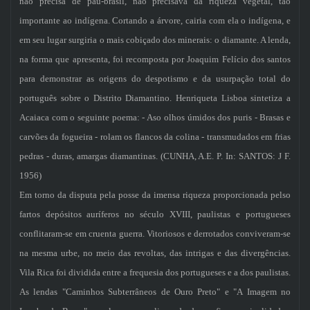
não precisa de pau-brasil, não precisava da riqueza vegetal, tão
importante ao indígena. Cortando a árvore, cairia com ela o indígena, e
em seu lugar surgiria o mais cobiçado dos minerais: o diamante. A lenda,
na forma que apresenta, foi recomposta por Joaquim Felício dos santos
para demonstrar as origens do despotismo e da usurpação total do
português sobre o Distrito Diamantino. Henriqueta Lisboa sintetiza a
Acaiaca com o seguinte poema: - Aso olhos úmidos dos puris - Brasas e
carvões da fogueira - rolam os flancos da colina - transmudados em frias
pedras - duras, amargas diamantinas. (CUNHA, A.E. P. In: SANTOS: J F.
1956)
Em torno da disputa pela posse da imensa riqueza proporcionada pelso
fartos depósitos auríferos no século XVIII, paulistas e portugueses
conflitaram-se em cruenta guerra. Vitoriosos e derrotados conviveram-se
na mesma urbe, no meio das revoltas, das intrigas e das divergências.
Vila Rica foi dividida entre a frequesia dos portugueses e a dos paulistas.
As lendas "Caminhos Subterrâneos de Ouro Preto" e "A Imagem no