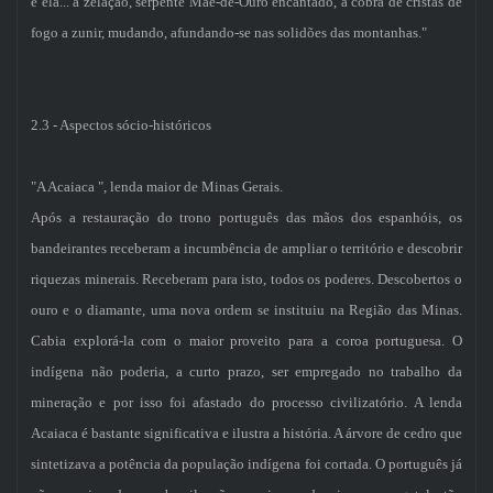
é ela... a zelação, serpente Mãe-de-Ouro encantado, a cobra de cristas de
fogo a zunir, mudando, afundando-se nas solidões das montanhas."
2.3 - Aspectos sócio-históricos
"A Acaiaca ", lenda maior de Minas Gerais.
Após a restauração do trono português das mãos dos espanhóis, os
bandeirantes receberam a incumbência de ampliar o território e descobrir
riquezas minerais. Receberam para isto, todos os poderes. Descobertos o
ouro e o diamante, uma nova ordem se instituiu na Região das Minas.
Cabia explorá-la com o maior proveito para a coroa portuguesa. O
indígena não poderia, a curto prazo, ser empregado no trabalho da
mineração e por isso foi afastado do processo civilizatório. A lenda
Acaiaca é bastante significativa e ilustra a história. A árvore de cedro que
sintetizava a potência da população indígena foi cortada. O português já