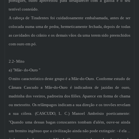
português, outro aproveitou para desaparecer com a gaiola e o seu
terrível conteúdo.
A cabeça de Tiradentes foi cuidadosamente embalsamada, antes de ser
colocada numa urna de pedra, hermeticamente fechada, depois de todas
as cavidades do crânio e os demais vãos da urna terem sido preenchidos
com ouro em pó.
2.2- Mito
a) "Mãe- do-Ouro "
O mito característico deste grupo é a Mãe-do-Ouro. Conforme estudo de
Câmara Cascudo a Mãe-do-Ouro é indicadora de jazidas de ouro,
madrinha dos veeiros, padroeira dos filões. Aparece em forma de chama
ou meteorito. Os relâmpagos indicam a sua direção e os trovões revelam
a sua cólera. (CASCUDO, L. C.) Manoel Ambrósio poeticamente:
"Quando uma dessas bagas coruscantes tombam d'além, ouve-se ainda
um fremito ingênuo que a civilização ainda não pode extinguir: - é ela ...