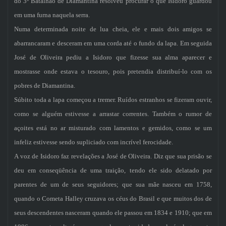
do 3º Batalhão de Diamantina resolveu procurar o que Isidoro guardou
em uma furna naquela serra.
Numa determinada noite de lua cheia, ele e mais dois amigos se
abarrancaram e desceram em uma corda até o fundo da lapa. Em seguida
José de Oliveira pediu a Isidoro que fizesse sua alma aparecer e
mostrasse onde estava o tesouro, pois pretendia distribuí-lo com os
pobres de Diamantina.
Súbito toda a lapa começou a tremer. Ruídos estranhos se fizeram ouvir,
como se alguém estivesse a arrastar correntes. Também o rumor de
açoites está no ar misturado com lamentos e gemidos, como se um
infeliz estivesse sendo supliciado com incrível ferocidade.
A voz de Isidoro faz revelações a José de Oliveira. Diz que sua prisão se
deu em conseqüência de uma traição, tendo ele sido delatado por
parentes de um de seus seguidores; que sua mãe nasceu em 1758,
quando o Cometa Halley cruzava os céus do Brasil e que muitos dos de
seus descendentes nasceram quando ele passou em 1834 e 1910; que em