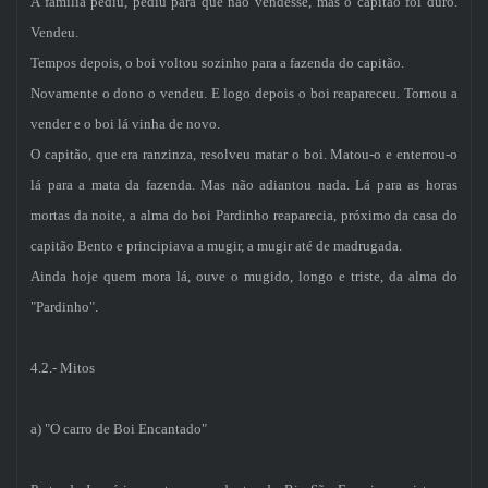
A família pediu, pediu para que não vendesse, mas o capitão foi duro.
Vendeu.
Tempos depois, o boi voltou sozinho para a fazenda do capitão.
Novamente o dono o vendeu. E logo depois o boi reapareceu. Tornou a
vender e o boi lá vinha de novo.
O capitão, que era ranzinza, resolveu matar o boi. Matou-o e enterrou-o
lá para a mata da fazenda. Mas não adiantou nada. Lá para as horas
mortas da noite, a alma do boi Pardinho reaparecia, próximo da casa do
capitão Bento e principiava a mugir, a mugir até de madrugada.
Ainda hoje quem mora lá, ouve o mugido, longo e triste, da alma do
"Pardinho".
4.2.- Mitos
a) "O carro de Boi Encantado"