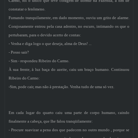
Carmo, foi o único que teve coragem de dormir na Fazenda, a fim de
constatar o fenômeno.
Fumando tranquilamente, em dado momento, ouviu um grito de alarme.
Corajosamente entrou pela casa adentro, no escuro, intimando os que o
pertubaram, para o devido acerto de contas:
- Venha e diga logo o que deseja, alma de Deus! ...
- Posso sair?
- Sim - respondeu Ribeiro do Carmo.
À sua frente, à luz baça do azeite, caiu um braço humano. Continuou
Ribeiro do Carmo:
-Sim, pode cair, mas não à prestação. Venha tudo de uma só vez.
Em cada lugar do quarto caiu uma parte de corpo humano, caindo
finalmente a cabeça, que lhe falou tranqüilamente:
- Procure suavizar a pena dos que padecem no outro mundo , porque se