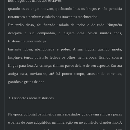
nos braços dos filhos dos escravos
quando estes engatinhavam, quebrando-lhes os braços e não permitia
tratamento e nenhum cuidado aos inocentes machucados.
Em razão disso, foi ficando isolada de todos e de tudo. Ninguém
desejava a sua companhia, e fugiam dela. Viveu muitos anos,
tristemente, morrendo já
bastante idosa, abandonada e pobre. A sua figura, quando morta,
inspirava terror, pois não fechou os olhos, nem a boca, ficando com a
língua para fora. As crianças tinham pavor dela, e de seu aspecto. Em sua
antiga casa, ouviam-se, até há pouco tempo, arrastar de correntes,
ganidos e gritos de dor.
3.3 Aspectos sócio-históricos
Na época colonial os mineiros mais abastados guardavam em casa peças
e barras de ouro adquiridos na mineração ou no comércio clandestino. A