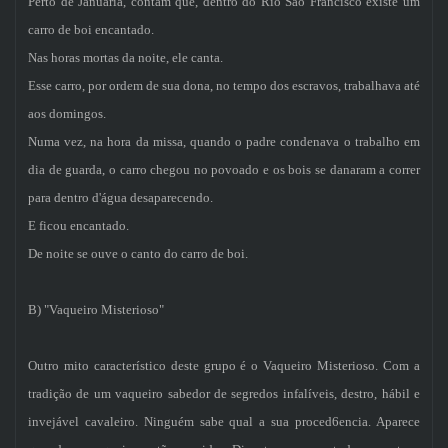
Perto de Januária, contam que, dentro do Rio São Francisco existe um
carro de boi encantado.
Nas horas mortas da noite, ele canta.
Esse carro, por ordem de sua dona, no tempo dos escravos, trabalhava até
aos domingos.
Numa vez, na hora da missa, quando o padre condenava o trabalho em
dia de guarda, o carro chegou no povoado e os bois se danaram a correr
para dentro d'água desaparecendo.
E ficou encantado.
De noite se ouve o canto do carro de boi.
B) "Vaqueiro Misterioso"
Outro mito característico deste grupo é o Vaqueiro Misterioso. Com a
tradição de um vaqueiro sabedor de segredos infalíveis, destro, hábil e
invejável cavaleiro. Ninguém sabe qual a sua proced6encia. Aparece