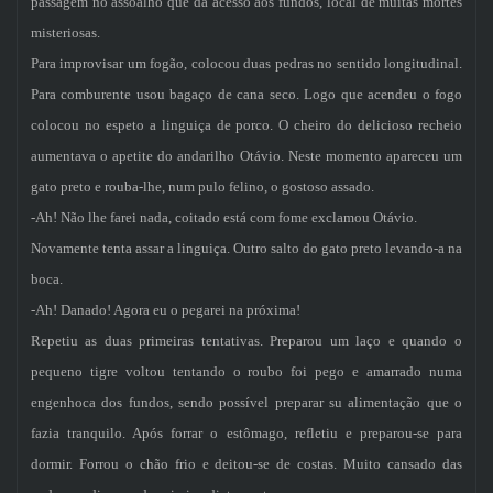
passagem no assoalho que dá acesso aos fundos, local de muitas mortes
misteriosas.
Para improvisar um fogão, colocou duas pedras no sentido longitudinal.
Para comburente usou bagaço de cana seco. Logo que acendeu o fogo
colocou no espeto a linguiça de porco. O cheiro do delicioso recheio
aumentava o apetite do andarilho Otávio. Neste momento apareceu um
gato preto e rouba-lhe, num pulo felino, o gostoso assado.
-Ah! Não lhe farei nada, coitado está com fome exclamou Otávio.
Novamente tenta assar a linguiça. Outro salto do gato preto levando-a na
boca.
-Ah! Danado! Agora eu o pegarei na próxima!
Repetiu as duas primeiras tentativas. Preparou um laço e quando o
pequeno tigre voltou tentando o roubo foi pego e amarrado numa
engenhoca dos fundos, sendo possível preparar su alimentação que o
fazia tranquilo. Após forrar o estômago, refletiu e preparou-se para
dormir. Forrou o chão frio e deitou-se de costas. Muito cansado das