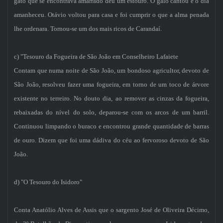
gato que se encontrava amarrado deu um estouro. O galo cantou e o dia
amanheceu. Otávio voltou para casa e foi cumprir o que a alma penada
lhe ordenara. Tornou-se um dos mais ricos de Carandaí.
c) "Tesouro da Fogueira de São João em Conselheiro Lafaiete
Contam que numa noite de São João, um bondoso agricultor, devoto de
São João, resolveu fazer uma fogueira, em torno de um toco de árvore
existente no terreiro. No douto dia, ao remover as cinzas da fogueira,
rebaixadas do nível do solo, deparou-se com os arcos de um barril.
Continuou limpando o buraco e encontrou grande quantidade de barras
de ouro. Dizem que foi uma dádiva do céu ao fervoroso devoto de São
João.
d) "O Tesouro do Isidoro"
Conta Anatólio Alves de Assis que o sargento José de Oliveira Décimo,