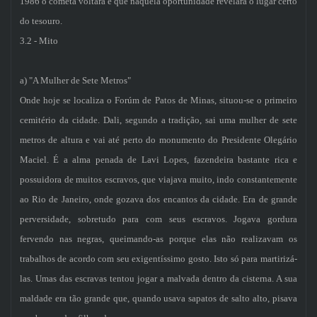
1986 o cometa voltará e que naquela oportunidade revelará o lugar certo
do tesouro.
3.2 - Mito
a) "A Mulher de Sete Metros"
Onde hoje se localiza o Forúm de Patos de Minas, situou-se o primeiro
cemitério da cidade. Dali, segundo a tradição, sai uma mulher de sete
metros de altura e vai até perto do monumento do Presidente Olegário
Maciel. É a alma penada de Lavi Lopes, fazendeira bastante rica e
possuidora de muitos escravos, que viajava muito, indo constantemente
ao Rio de Janeiro, onde gozava dos encantos da cidade. Era de grande
perversidade, sobretudo para com seus escravos. Jogava gordura
fervendo nas negras, queimando-as porque elas não realizavam os
trabalhos de acordo com seu exigentíssimo gosto. Isto só para martirizá-
las. Umas das escravas tentou jogar a malvada dentro da cisterna. A sua
maldade era tão grande que, quando usava sapatos de salto alto, pisava