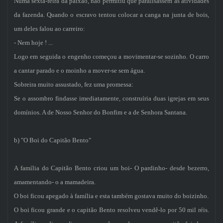
Numa sexta-feira da paixão, não permitiu que paralisassem as atividades
da fazenda. Quando o escravo tentou colocar a canga na junta de bois,
um deles falou ao carreiro:
- Nem hoje ! ...
Logo em seguida o engenho começou a movimentar-se sozinho. O carro
a cantar parado e o moinho a mover-se sem água.
Sobreira muito assustado, fez uma promessa:
Se o assombro findasse imediatamente, construíria duas igrejas em seus
domínios. A de Nosso Senhor do Bonfim e a de Senhora Santana.
b) "O Boi do Capitão Bento"
A família do Capitão Bento criou um boi- O pardinho- desde bezerro,
amamentando- o a mamadeira.
O boi ficou apegado à família e esta também gostava muito do boizinho.
O boi ficou grande e o capitão Bento resolveu vendê-lo por 50 mil réis.