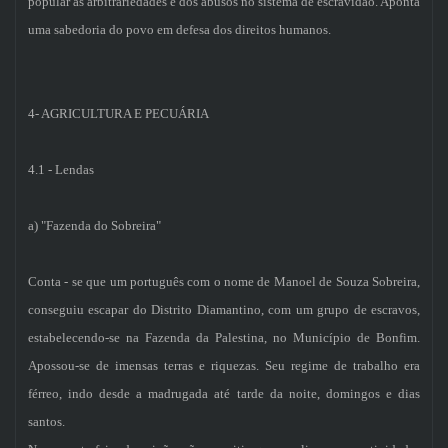
popular as arbitrariedades e dos abusos no sistema de escravidão. Aponta
uma sabedoria do povo em defesa dos direitos humanos.
4- AGRICULTURA E PECUÁRIA
4.1 - Lendas
a) "Fazenda do Sobreira"
Conta - se que um português com o nome de Manoel de Souza Sobreira,
conseguiu escapar do Distrito Diamantino, com um grupo de escravos,
estabelecendo-se na Fazenda da Palestina, no Município de Bonfim.
Apossou-se de imensas terras e riquezas. Seu regime de trabalho era
férreo, indo desde a madrugada até tarde da noite, domingos e dias
santos.