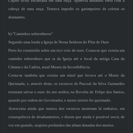
Cajubi ficou encantada em uma onça. Aparecia andando ereta com a
cabeça de uma onça. Tentava impedir os garimpeiros de coletar os
diamantes.
b) "Caminhos subterrâneos"
Segundo uma lenda a Igreja de Nossa Senhora do Pilar de Ouro
Preto foi construída sobre um rico veio de ouro. Conta-se que existia um
caminho subterrâneo que ia da Igreja até o local da antiga Casa da
Câmara e da Cadeia, atual Museu da Inconfidência.
Conta-se também que existia um túnel que levava até o Morro da
Queimada, e, através deste, os escravos de Pascoal da Silva Guimarães
tentaram salvar o ouro do seu senhor, na Revolta de Felipe dos Santos,
quando por ordem do Governador, o morro inteiro foi queimado.
Acrescenta ainda que muitos dos escravos morreram lá embaixo, em
consequência de desabamentos, e dizem que ainda é possível ouvir, de
vez em quando, suspiros profundos das almas danadas dos mortos.