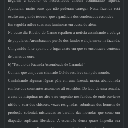
negaram a socorrer os necessitados embora acumulando riqueza.
Ajuntaram muito ouro que não puderam carregar. Nesta fazenda está
oculto um grande tesouro, que a ganância dos condenados escondeu.
Em seguida ruflou suas asas luminosas em busca do além.
No outro dia Ribeiro do Carmo espalhou a notícia assanhando a cobiça
de populares. Arrombaram o portão dos fundos e alojaram-se na fazenda.
Um gemido forte apontou o lugar exato em que se encontrava centenas
de barras de ouro.
b) "Tesouro da Fazenda Assombrada de Carandaí "
Contam que um jovem chamado Otávio resolveu sair pelo mundo.
Caminhando algumas léguas pára em uma fazenda morta, abandonada
em face dos constantes assombros ali ocorridos. Do lado de uma senzala,
a casa de máquinas no alto e no engenho nos fundos; de onde ouvia-se
nítido o soar dos chicotes, vozes resignadas, submissas dos homens de
produção colonial, misturadas ao barulho das moendas que como um
diapasão suplicam liberdade. A escuridão densa quase impedia sua