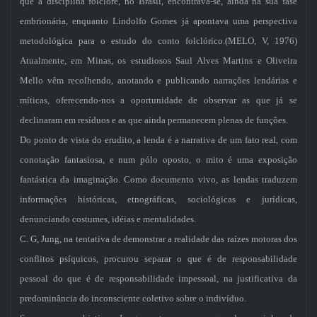
que a disciplina folclore, no Brasil, encontrava-se, ainda na sua fase
embrionária, enquanto Lindolfo Gomes já apontava uma perspectiva
metodológica para o estudo do conto folclórico.(MELO, V, 1976)
Atualmente, em Minas, os estudiosos Saul Alves Martins e Oliveira
Mello vêm recolhendo, anotando e publicando narrações lendárias e
míticas, oferecendo-nos a oportunidade de observar as que já se
declinaram em resíduos e as que ainda permanecem plenas de funções.
Do ponto de vista do erudito, a lenda é a narrativa de um fato real, com
conotação fantasiosa, e num pólo oposto, o mito é uma exposição
fantástica da imaginação. Como documento vivo, as lendas traduzem
informações históricas, etnográficas, sociológicas e jurídicas,
denunciando costumes, idéias e mentalidades.
C. G, Jung, na tentativa de demonstrar a realidade das raízes motoras dos
conflitos psíquicos, procurou separar o que é de responsabilidade
pessoal do que é de responsabilidade impessoal, na justificativa da
predominância do inconsciente coletivo sobre o indivíduo.