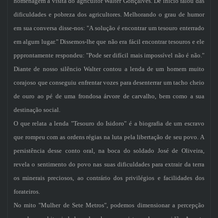
homenagem a visita do agricultor Walter Gonçalves. De início falou das
dificuldades e pobreza dos agricultores. Melhorando o grau de humor
em sua conversa disse-nos: "A solução é encontrar um tesouro enterrado
em algum lugar." Dissemos-lhe que não era fácil encontrar tesouros e ele
ppprontamente respondeu: "Pode ser difícil mais impossível não é não."
Diante de nosso silêncio Walter contou a lenda de um homem muito
corajoso que conseguiu enfrentar vozes para desenterrar um tacho cheio
de ouro ao pé de uma frondosa árvore de carvalho, bem como a sua
destinação social.
O que relata a lenda "Tesouro do Isidoro" é a biografia de um escravo
que rompeu com as ordens régias na luta pela libertação de seu povo. A
persistência desse conto oral, na boca do soldado José de Oliveira,
revela o sentimento do povo nas suas dificuldades para extrair da terra
os minerais preciosos, ao contrário dos privilégios e facilidades dos
forateiros.
No mito "Mulher de Sete Metros", podemos dimensionar a percepção