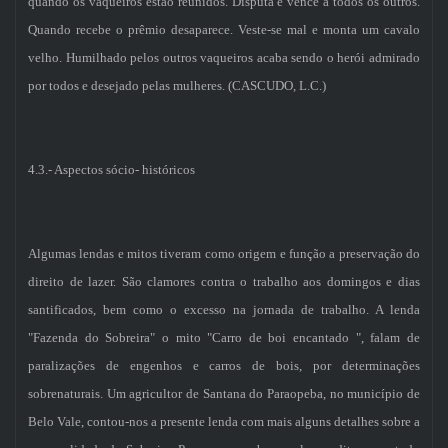
quando os vaqueiros estão reunidos. Disputa e vence a todos os outros.
Quando recebe o prêmio desaparece. Veste-se mal e monta um cavalo
velho. Humilhado pelos outros vaqueiros acaba sendo o herói admirado
por todos e desejado pelas mulheres. (CASCUDO, L.C.)
4.3.- Aspectos sócio- históricos
Algumas lendas e mitos tiveram como origem e função a preservação do
direito de lazer. São clamores contra o trabalho aos domingos e dias
santificados, bem como o excesso na jornada de trabalho. A lenda
"Fazenda do Sobreira" o mito "Carro de boi encantado ", falam de
paralizações de engenhos e carros de bois, por determinações
sobrenaturais. Um agricultor de Santana do Paraopeba, no município de
Belo Vale, contou-nos a presente lenda com mais alguns detalhes sobre a