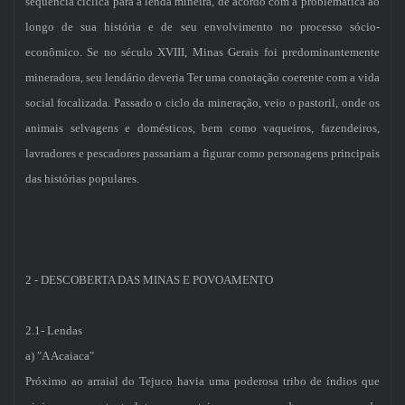
seqüência cíclica para a lenda mineira, de acordo com a problemática ao
longo de sua história e de seu envolvimento no processo sócio-
econômico. Se no século XVIII, Minas Gerais foi predominantemente
mineradora, seu lendário deveria Ter uma conotação coerente com a vida
social focalizada. Passado o ciclo da mineração, veio o pastoril, onde os
animais selvagens e domésticos, bem como vaqueiros, fazendeiros,
lavradores e pescadores passariam a figurar como personagens principais
das histórias populares.
2 - DESCOBERTA DAS MINAS E POVOAMENTO
2.1- Lendas
a) "A Acaiaca"
Próximo ao arraial do Tejuco havia uma poderosa tribo de índios que