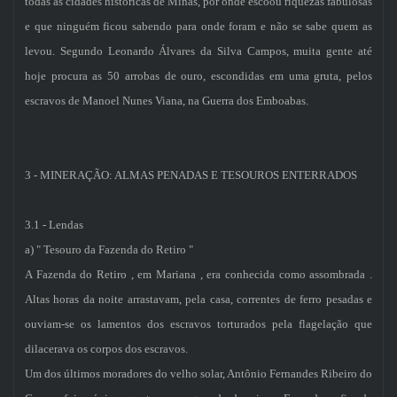
todas as cidades históricas de Minas, por onde escoou riquezas fabulosas
e que ninguém ficou sabendo para onde foram e não se sabe quem as
levou. Segundo Leonardo Álvares da Silva Campos, muita gente até
hoje procura as 50 arrobas de ouro, escondidas em uma gruta, pelos
escravos de Manoel Nunes Viana, na Guerra dos Emboabas.
3 - MINERAÇÃO: ALMAS PENADAS E TESOUROS ENTERRADOS
3.1 - Lendas
a) " Tesouro da Fazenda do Retiro "
A Fazenda do Retiro , em Mariana , era conhecida como assombrada .
Altas horas da noite arrastavam, pela casa, correntes de ferro pesadas e
ouviam-se os lamentos dos escravos torturados pela flagelação que
dilacerava os corpos dos escravos.
Um dos últimos moradores do velho solar, Antônio Fernandes Ribeiro do