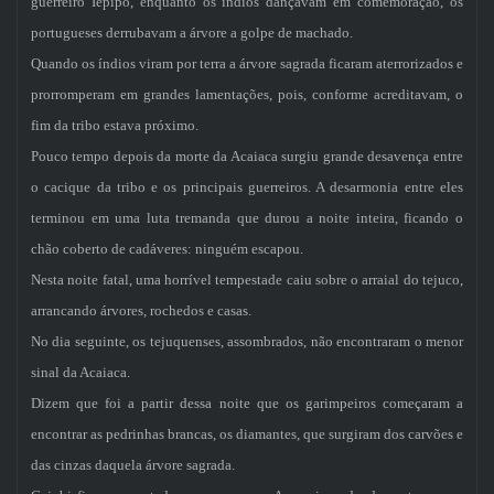
guerreiro Iepipo, enquanto os índios dançavam em comemoração, os
portugueses derrubavam a árvore a golpe de machado.
Quando os índios viram por terra a árvore sagrada ficaram aterrorizados e
prorromperam em grandes lamentações, pois, conforme acreditavam, o
fim da tribo estava próximo.
Pouco tempo depois da morte da Acaiaca surgiu grande desavença entre
o cacique da tribo e os principais guerreiros. A desarmonia entre eles
terminou em uma luta tremanda que durou a noite inteira, ficando o
chão coberto de cadáveres: ninguém escapou.
Nesta noite fatal, uma horrível tempestade caiu sobre o arraial do tejuco,
arrancando árvores, rochedos e casas.
No dia seguinte, os tejuquenses, assombrados, não encontraram o menor
sinal da Acaiaca.
Dizem que foi a partir dessa noite que os garimpeiros começaram a
encontrar as pedrinhas brancas, os diamantes, que surgiram dos carvões e
das cinzas daquela árvore sagrada.