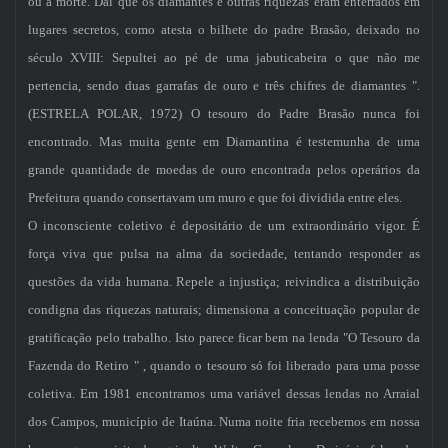
ou a morte. Daí que os diamantes e outras riquezas eram enterrados em
lugares secretos, como atesta o bilhete do padre Brasão, deixado no
século XVIII: Sepultei ao pé de uma jabuticabeira o que não me
pertencia, sendo duas garrafas de ouro e três chifres de diamantes ".
(ESTRELA POLAR, 1972) O tesouro do Padre Brasão nunca foi
encontrado. Mas muita gente em Diamantina é testemunha de uma
grande quantidade de moedas de ouro encontrada pelos operários da
Prefeitura quando consertavam um muro e que foi dividida entre eles.
O inconsciente coletivo é depositário de um extraordinário vigor. É
força viva que pulsa na alma da sociedade, tentando responder as
questões da vida humana. Repele a injustiça; reivindica a distribuição
condigna das riquezas naturais; dimensiona a conceituação popular de
gratificação pelo trabalho. Isto parece ficar bem na lenda "O Tesouro da
Fazenda do Retiro " , quando o tesouro só foi liberado para uma posse
coletiva. Em 1981 encontramos uma variável dessas lendas no Arraial
dos Campos, município de Itaúna. Numa noite fria recebemos em nossa