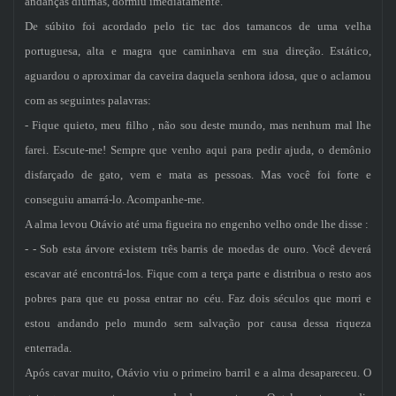
andanças diurnas, dormiu imediatamente.
De súbito foi acordado pelo tic tac dos tamancos de uma velha
portuguesa, alta e magra que caminhava em sua direção. Estático,
aguardou o aproximar da caveira daquela senhora idosa, que o aclamou
com as seguintes palavras:
- Fique quieto, meu filho , não sou deste mundo, mas nenhum mal lhe
farei. Escute-me! Sempre que venho aqui para pedir ajuda, o demônio
disfarçado de gato, vem e mata as pessoas. Mas você foi forte e
conseguiu amarrá-lo. Acompanhe-me.
A alma levou Otávio até uma figueira no engenho velho onde lhe disse :
- - Sob esta árvore existem três barris de moedas de ouro. Você deverá
escavar até encontrá-los. Fique com a terça parte e distribua o resto aos
pobres para que eu possa entrar no céu. Faz dois séculos que morri e
estou andando pelo mundo sem salvação por causa dessa riqueza
enterrada.
Após cavar muito, Otávio viu o primeiro barril e a alma desapareceu. O