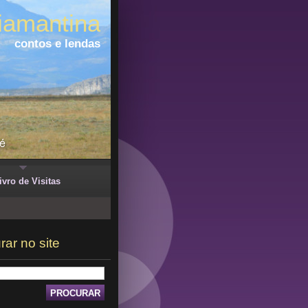
iamantina
contos e lendas
ivro de Visitas
rar no site