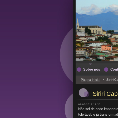
Sobre nós
Cont
Página inicial
>
Siriri C
Siriri Ca
01-05-2017 18:30
Não sei de onde importar
tolerável, e já transform