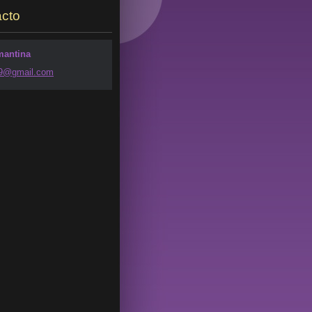
cto
mantina
49@g
mail.com