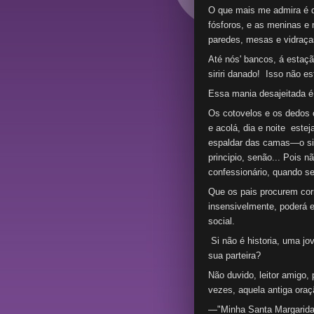
O que mais me admira é q
fósforos, e as meninas e
paredes,
mesas e vidraça
Até nós' bancos, á estaçã
siriri danado! Isso não est
Essa mania desajeitada é
Os cotovelos e os dedos c
e acolá, dia e noite este
espaldar das camas—o sir
principio, senão... Pois 
confessionário, quando 
Que os pais procurem corr
insensivelmente, poderá 
social.
Si não é historia, uma jov
sua parteira?
Não duvido, leitor amigo, 
vezes, aquela antiga oraç
—"Minha Santa Margarida.