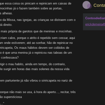
ue essa coisa os pinicam e repinicam em caixas de
Conta
 mocinhas já o fazem também sobre as portas,
s alheias.
Contosdedia
o da Missa, nas igrejas, as crianças se distraem com o
erickdem
eira
á direito.
 mais própria de garotos que de meninas e mocinhas.
riam calos, porque o atrito é repetido sem cessar, aqui
jam onde estiverem; até ao sonhar, hão de repinicar no
iricapeta, Os maus hábitos devem ser coibidos de
não é que uma menina já o repinicou nas taboas de um
se confessava?
igir o mau habito, ainda em tempo, do contrario,
ele surgir em horas das mais solenes da nossa vida
em parturiente já não vibrou o siriricapeta no nariz de
porque não mais se usa, á hora do aperto..., recitar, três
ão supersticiosa
.."