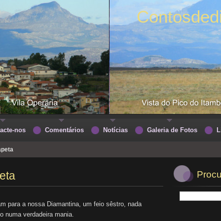
Contosded
acte-nos
Comentários
Notícias
Galeria de Fotos
L
apeta
peta
Procu
am para a nossa Diamantina, um feio sêstro, nada
ado numa verdadeira mania.