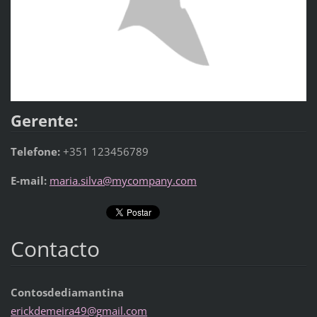
Gerente:
Telefone:
+351 123456789
E-mail:
maria.silva@mycompany.com
Contacto
Contosdediamantina
erickdem
eira49@g
mail.com