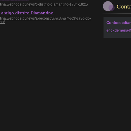
tina.webnode.pt/news/o-distrito-diamantino-1734-1821/
Conta
 antigo distrito Diamantino
antina.webnode.pt/news/a-reconstru%c3%a7%c3%a3o-do-
ino/
Contosdedia
erickdem
eira