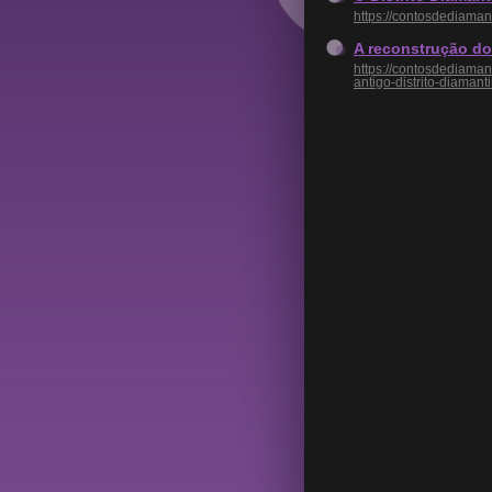
https://contosdediaman
A reconstrução do
https://contosdediam
antigo-distrito-diamant