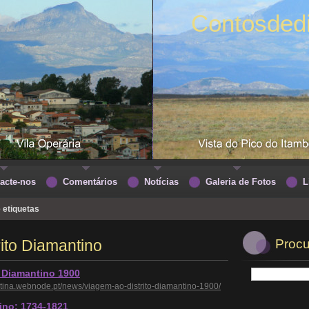
Contosded
acte-nos
Comentários
Notícias
Galeria de Fotos
L
e etiquetas
rito Diamantino
Procu
o Diamantino 1900
tina.webnode.pt/news/viagem-ao-distrito-diamantino-1900/
tino: 1734-1821