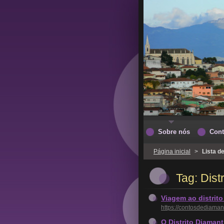
Sobre nós
Cont
Página inicial
>
Lista d
Tag: Dist
Viagem ao distrit
https://contosdediaman
O Distrito Diaman