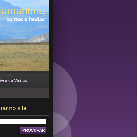
iamantina
contos e lendas
ivro de Visitas
rar no site