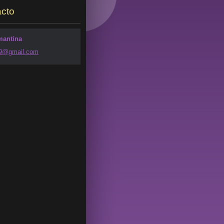
cto
mantina
49@g
mail.com