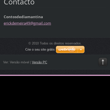
Contacto
Contosdediamantina
erickdem
eira49@g
mail.com
© 2010 Todos os direitos reservados.
Crie o seu site grátis
Ver:
Versão móvel
|
Versão PC