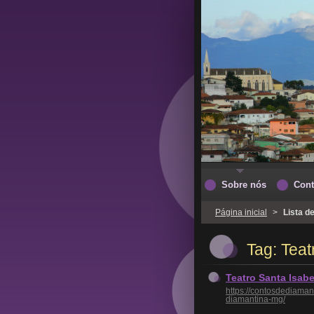
Sobre nós
Cont
Página inicial
>
Lista d
Tag: Teat
Teatro Santa Isabe
https://contosdediaman
diamantina-mg/