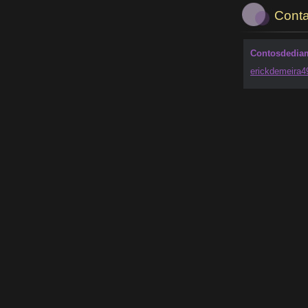
Conta
Contosdedia
erickdem
eira