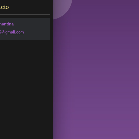
cto
mantina
49@g
mail.com