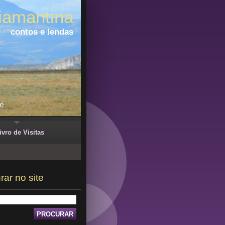
iamantina
contos e lendas
ivro de Visitas
rar no site