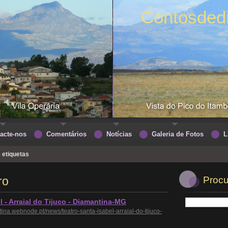
Contosded
acte-nos
Comentários
Notícias
Galeria de Fotos
L
e etiquetas
ro
Procu
l - Arraial do Tijuco - Diamantina-MG
tina.webnode.pt/news/teatro-santa-isabel-arraial-do-tijuco-