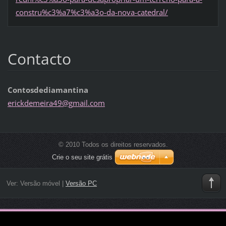
constru%c3%a7%c3%a3o-da-nova-catedral/
Contacto
Contosdediamantina
erickdem
eira49@g
mail.com
© 2010 Todos os direitos reservados.
Crie o seu site grátis
Ver:
Versão móvel
|
Versão PC