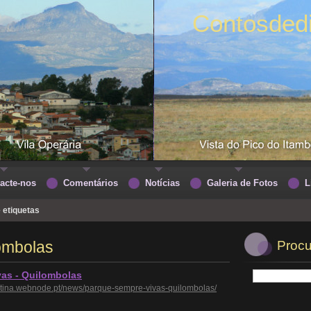
Contosded
acte-nos
Comentários
Notícias
Galeria de Fotos
L
e etiquetas
lombolas
Procu
as - Quilombolas
ntina.webnode.pt/news/parque-sempre-vivas-quilombolas/