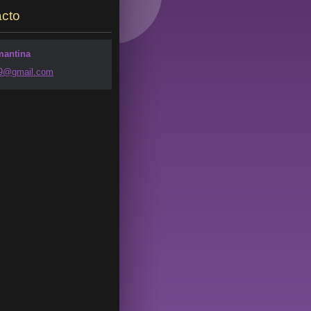
cto
mantina
49@g
mail.com