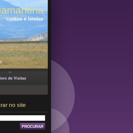
iamantina
contos e lendas
ivro de Visitas
rar no site