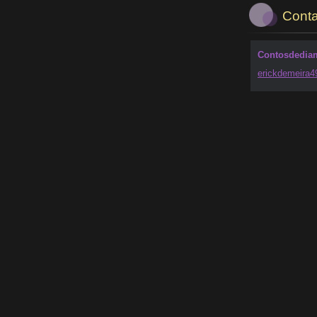
Conta
Contosdedia
erickdem
eira