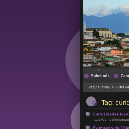
Sobre nós
Cont
Página inicial
>
Lista d
Tag: curi
Curiosidades loca
https://contosdediaman
Exumação da Chic