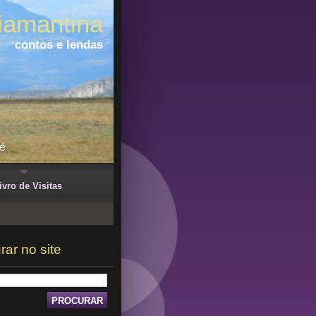
iamantina
contos e lendas
ivro de Visitas
rar no site