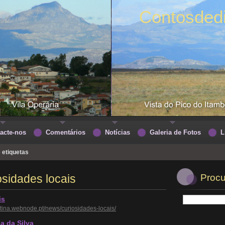
Contosded
acte-nos
Comentários
Notícias
Galeria de Fotos
L
e etiquetas
osidades locais
Procu
is
tina.webnode.pt/news/curiosidades-locais/
a da Silva