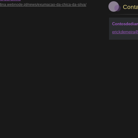
ntina.webnode.pt/news/exumacao-da-chica-da-silva/
Conta
Contosdedia
erickdem
eira