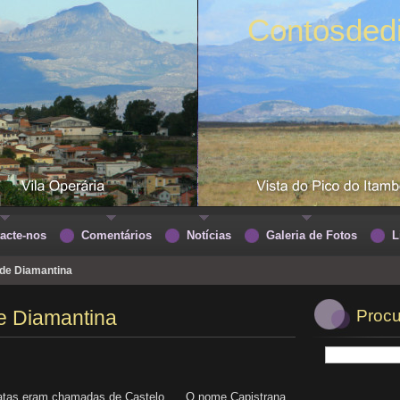
Contosded
acte-nos
Comentários
Notícias
Galeria de Fotos
L
de Diamantina
e Diamantina
Procu
atas eram chamadas de Castelo. O nome Capistrana