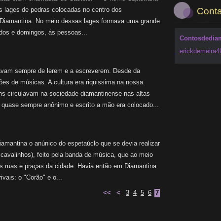
s lages de pedras colocadas no centro dos
Conta
 Diamantina. No meio dessas lages formava uma grande
dos e domingos, ás pessoas...
Contosdedia
erickdem
eira
vam sempre de lerem e a escreverem. Desde da
ões de músicas. A cultura era riquissima na nossa
ns circulavam na sociedade diamantinense nas altas
r quase sempre anônimo e escrito a mão era colocado...
antina o anúnico do espetaúclo que se devia realizar
e cavalinhos), feito pela banda de música, que ao meio
as ruas e praças da cidade. Havia então em Diamantina
vais: o "Corão" e o...
<<
<
3
4
5
6
7