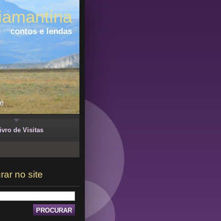
iamantina
contos e lendas
ivro de Visitas
rar no site