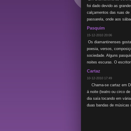
foi dado devido as grande
calçamentos das ruas de
passarela, onde aos sába
Pasquim
15-12-2010 20:06
Os diamantinenses gosta
poesia, versos, composiç
sociedade. Alguns pasqui
noites escuras. O escrito
Cartaz
10-12-2010 17:49
Chama-se cartaz em Diam
á noite (teatro ou circo d
dia saía tocando em vári
duas bandas de músicas ri