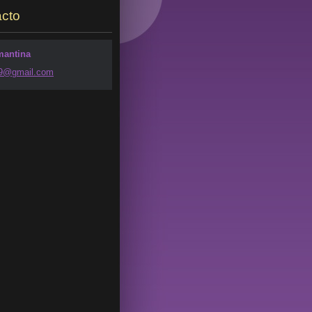
cto
mantina
49@g
mail.com