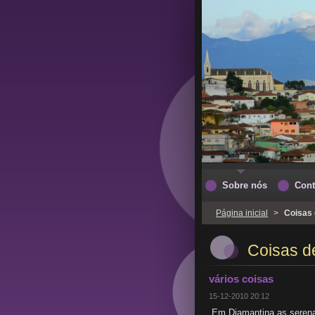
Sobre nós
Cont
Página inicial
>
Coisas 
Coisas d
vários coisas
15-12-2010 20:12
Em Diamantina as seren