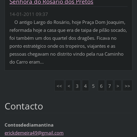
Senhora do Rosário dos Pretos
14-01-2011 09:37
O antigo Largo do Rosário, hoje Praça Dom Joaquim,
reformada hoje a casa que era de taipa de pilão socado,
foi também um dos quartel dos dragões. Ficava no
ponto estratégico onde os tropeiros, viajantes e as
pessoas chegavam no distrito vindo pela rua Caminho
do Carro eram...
<<
<
3
4
5
6
7
>
>>
Contacto
Contosdediamantina
erickdem
eira49@g
mail.com