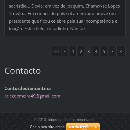
sacristão... Devia, em vez de Joaquim, Chamar-se Lopes
Trovão... Em conhecido país sul americano houve um
presidente que ficou celebre pela sua incompetência e
inação. Este chefe, coitadinho. Não faz...
<<
<
1
2
3
4
5
>
>>
Contacto
Contosdediamantina
erickdem
eira49@g
mail.com
© 2010 Todos os direitos reservados.
Crie o seu site grátis