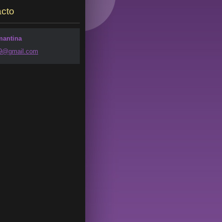
cto
mantina
49@g
mail.com