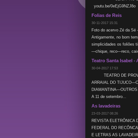
youtu.be/0eEjG9N
Folias de Reis
30-11-2017 15:31
Foto do acervo Zé da Sé
Antigamente, no bom tem
simplicidades os foliões t
—chique, reco—reco, caix
Teatro Santa Isabel -
30-04-2017 17:53
TEATRO DE PROVÍNC
ARRAIAL DO TIJUCO—O
DIAMANTINA—OUTROS 
A 11 de setembro...
As lavadeiras
23-03-2017 08:26
REVISTA ELETRÔNICA 
FEDERAL DO RECÔNCA
E LETRAS AS LAVADEI