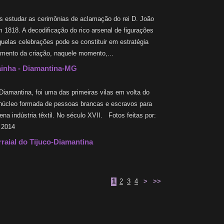
 estudar as cerimônias de aclamação do rei D. João
 1818. A decodificação do rico arsenal de figurações
uelas celebrações pode se constituir em estratégia
dimento da criação, naquele momento,...
ainha - Diamantina-MG
iamantina, foi uma das primeiras vilas em volta do
m núcleo formada de pessoas brancas e escravos para
a indústria têxtil. No século XVII. Fotos feitas por:
- 2014
rraial do Tijuco-Diamantina
1
2
3
4
>
>>