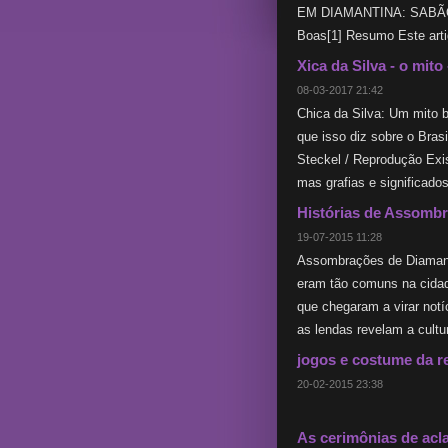
EM DIAMANTINA: SABÃO,
Boas[1] Resumo Este arti
Xica da Silva - o mito
08-03-2017 21:42
Chica da Silva: Um mito b
que isso diz sobre o Bras
Steckel / Reprodução Ex
mas grafias e significado
Histórias de Assomb
19-07-2015 11:28
Assombrações de Diaman
eram tão comuns na cidad
que chegaram a virar notí
as lendas revelam a cultur
jogos e costume da r
20-02-2015 23:38
.
As cerimônias de acl