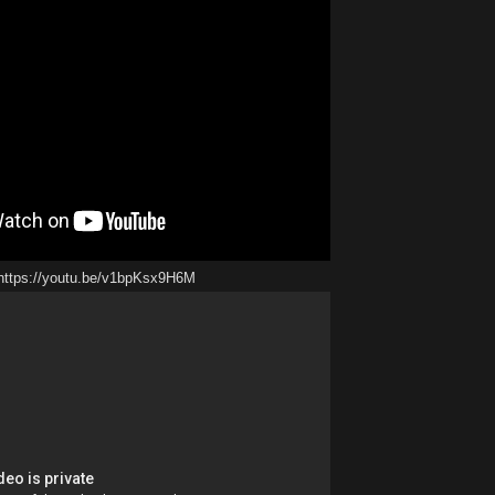
https://youtu.be/v1bpKsx9H6M