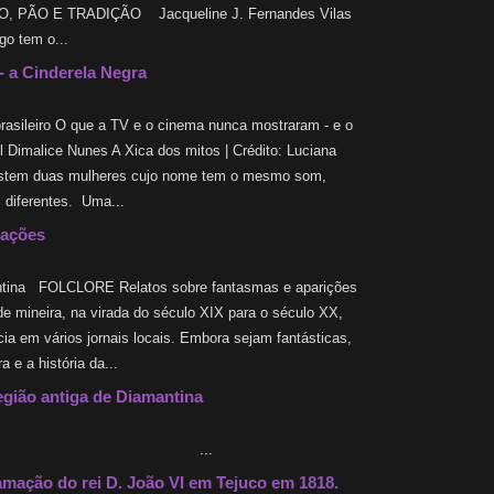
 PÃO E TRADIÇÃO Jacqueline J. Fernandes Vilas
go tem o...
 - a Cinderela Negra
rasileiro O que a TV e o cinema nunca mostraram - e o
il Dimalice Nunes A Xica dos mitos | Crédito: Luciana
istem duas mulheres cujo nome tem o mesmo som,
s diferentes. Uma...
rações
tina FOLCLORE Relatos sobre fantasmas e aparições
e mineira, na virada do século XIX para o século XX,
cia em vários jornais locais. Embora sejam fantásticas,
a e a história da...
egião antiga de Diamantina
..
amação do rei D. João VI em Tejuco em 1818.