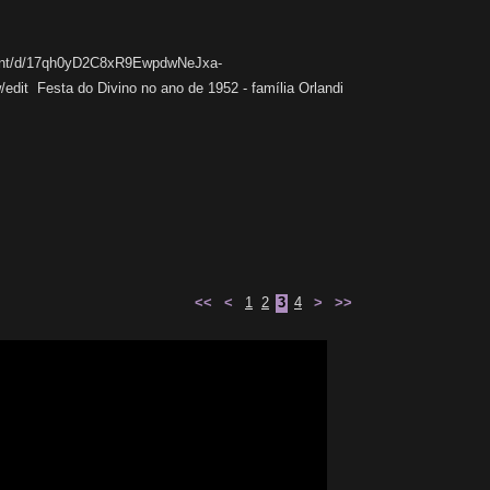
ent/d/17qh0yD2C8xR9EwpdwNeJxa-
t Festa do Divino no ano de 1952 - família Orlandi
<<
<
1
2
3
4
>
>>