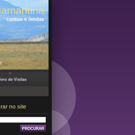
iamantina
contos e lendas
ivro de Visitas
rar no site